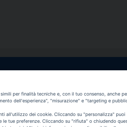
egale Sorrento
Uffici di Castellammar
la Pietà, 44 – 80067
Vico Sant’Anna, 1 – 80053
di Stabia (NA)
imili per finalità tecniche e, con il tuo consenso, anche per 
tel. 0818714501
amento dell'esperienza", "misurazione" e "targeting e pubbli
tura Uffici:
Giorni ed Orari Apertura U
12:30
Lunedì e Mercoledì ore 09:0
i all'utilizzo dei cookie. Cliccando su "personalizza" puoi
————————–
Uffici Matrimoni:
re le tue preferenze. Cliccando su "rifiuta" o chiudendo que
tocastellammare@pec.it
Lunedì e Mercoledì ore 09:30