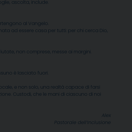
lie, ascolta, include.
artengono al Vangelo.
ata ad essere casa per tutti: per chi cerca Dio,
rifiutate, non comprese, messe ai margini.
uno è lasciato fuori.
ocale, e non solo, una realtà capace di farsi
ne. Custodi, che le mani di ciascuno di noi
Alex
Pastorale dell’Inclusione