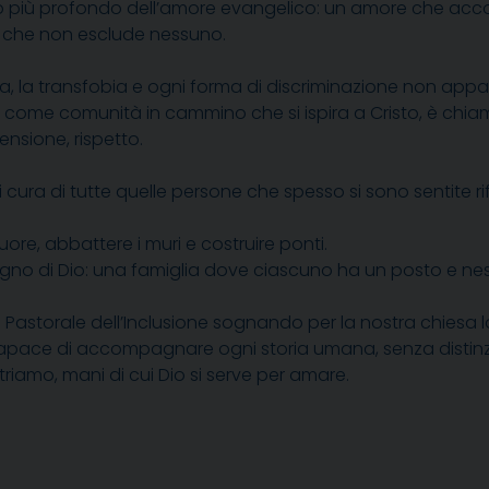
to più profondo dell’amore evangelico: un amore che accog
che non esclude nessuno.
a, la transfobia e ogni forma di discriminazione non app
 come comunità in cammino che si ispira a Cristo, è chiam
ensione, rispetto.
si cura di tutte quelle persone che spesso si sono sentite 
ore, abbattere i muri e costruire ponti.
gno di Dio: una famiglia dove ciascuno ha un posto e ness
 Pastorale dell’Inclusione sognando per la nostra chiesa l
apace di accompagnare ogni storia umana, senza distinzio
iamo, mani di cui Dio si serve per amare.