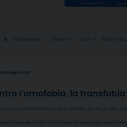
10 Agosto 2026
San Lo
Arcivescovo
Diocesi
Curia
Piano Past
19 Maggio 2025
tro l’omofobia, la transfobia 
il mio comandamento: che vi amiate gli uni gli altri, c
nata mondiale contro l’omofobia, la transfobia e la bifobia,