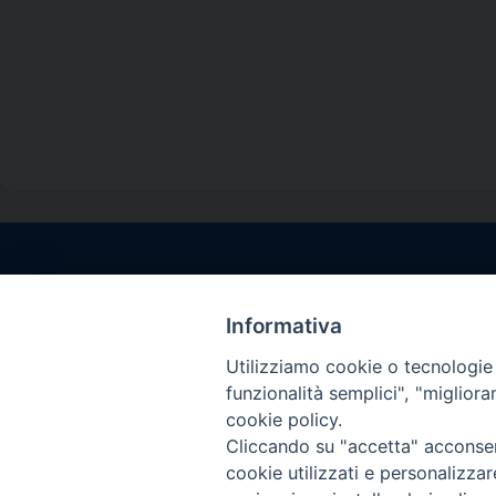
Contatti sede l
Via Santa Maria del
Informativa
Sorrento (NA)
Utilizziamo cookie o tecnologie s
tel. 0818781244
funzionalità semplici", "miglior
Giorni ed Orari Aper
cookie policy.
Venerdì ore 09:30 – 
Cliccando su "accetta" acconsent
———————————
cookie utilizzati e personalizza
PEC:
diocesisorren