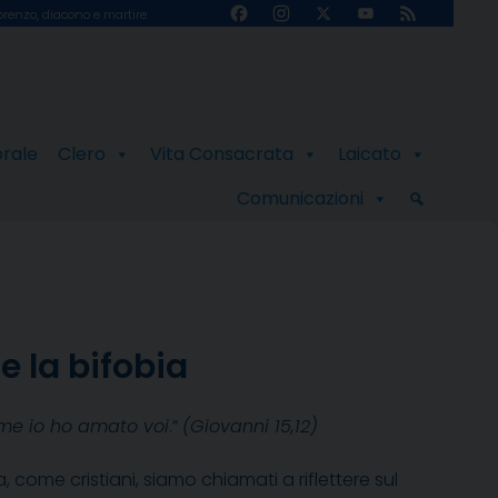
Facebook
Instagram
X
YouTube
Feed
renzo, diacono e martire
Channel
orale
Clero
Vita Consacrata
Laicato
Comunicazioni
e la bifobia
ome io ho amato voi
.”
(Giovanni 15,12)
 come cristiani, siamo chiamati a riflettere sul