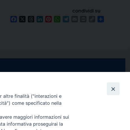
condividi su
Facebook
X
Threads
LinkedIn
Pinterest
WhatsApp
Telegram
Email
Print
Copy
Condividi
Link
e di Stabia
seguici su
 Castellammare
Facebook
Instagram
X
YouTube
Feed
Channel
altre finalità ("interazioni e
cità") come specificato nella
ffici:
0 – 13:00
Informativa Privacy
 avere maggiori informazioni sui
COPYRIGHT © 2013-2025
sta informativa proseguirai la
 – 12:30