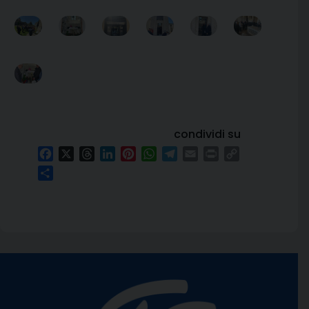
condividi su
Facebook
X
Threads
LinkedIn
Pinterest
WhatsApp
Telegram
Email
Print
Copy
Link
Condividi