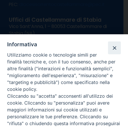
PEC:
diocesisorrentocastellammare@pec.it
Uffici di Castellammare di Stabia
Vico Sant’Anna, 1 – 80053 Castellammare di
Stabia (NA)
tel. 0818714501
Informativa
Giorni ed Orari Apertura Uffici:
Lunedì e Mercoledì ore 09:00 – 13:00
Utilizziamo cookie o tecnologie simili per
Uffici Matrimoni:
finalità tecniche e, con il tuo consenso, anche per
Lunedì e Mercoledì ore 09:30 – 12:30
altre finalità ("interazioni e funzionalità semplici",
"miglioramento dell'esperienza", "misurazione" e
seguici su
"targeting e pubblicità") come specificato nella
cookie policy.
Facebook
Instagram
X
YouTube
Feed
Cliccando su "accetta" acconsenti all'utilizzo dei
Channel
cookie. Cliccando su "personalizza" puoi avere
Informativa Privacy
maggiori informazioni sui cookie utilizzati e
COPYRIGHT © 2013-2025
personalizzare le tue preferenze. Cliccando su
"rifiuta" o chiudendo questa informativa proseguirai