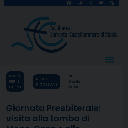
Skip
Facebook
Instagram
X
YouTube
Feed
Channel
to
content
AVVISI
28
NEWS
PER IL
Aprile
DIOCESANE
CLERO
2023
Giornata Presbiterale:
visita alla tomba di