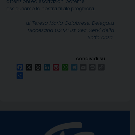
attenzioni ed esortazioni paterne,
assicuriamo la nostra filiale preghiera.
di Teresa Maria Calabrese, Delegata
Diocesana U.S.M.I Ist. Sec. Servi della
Sofferenza
condividi su
Facebook
X
Threads
LinkedIn
Pinterest
WhatsApp
Telegram
Email
Print
Copy
Link
Condividi