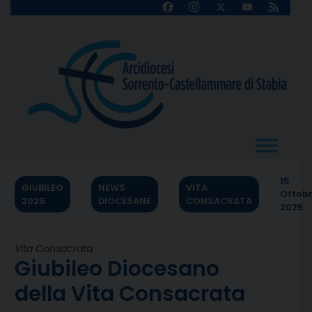
Skip
Facebook
Instagram
X
YouTube
Feed
Channel
to
content
15
GIUBILEO
NEWS
VITA
Ottob
2025
DIOCESANE
CONSACRATA
2025
Vita Consacrata
Giubileo Diocesano
della Vita Consacrata