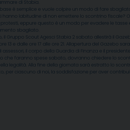
lammare di Stabia.
a base è semplice e vuole colpire un modo di fare sbagliato
 hanno labitudine di non emettere lo scontrino fiscale? O di
protesti, eppure questo è un modo per evadere le tasse 
mento sbagliato.
, il Gruppo Scout Agesci Stabia 2 sabato allestirà il Gazebo 
 ore 13 e dalle ore 17 alle ore 21. Allapertura del Gazebo 
 assessori, il corpo della Guardia di Finanza e il president
oro che faranno spese sabato, dovranno chiedere lo scontri
lla legalità. Alla fine della giornata sarà estratto lo scon
o, per ciascuno di noi, la soddisfazione per aver contrib