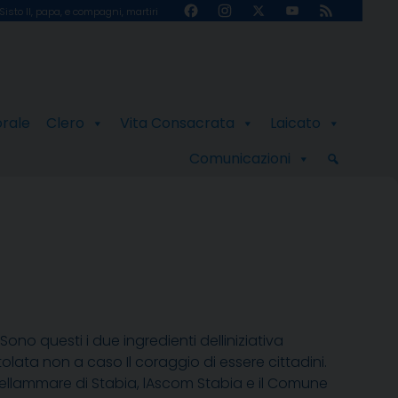
Facebook
Instagram
X
YouTube
Feed
Sisto II, papa, e compagni, martiri
Channel
orale
Clero
Vita Consacrata
Laicato
Comunicazioni
Sono questi i due ingredienti delliniziativa
ta non a caso Il coraggio di essere cittadini.
tellammare di Stabia, lAscom Stabia e il Comune