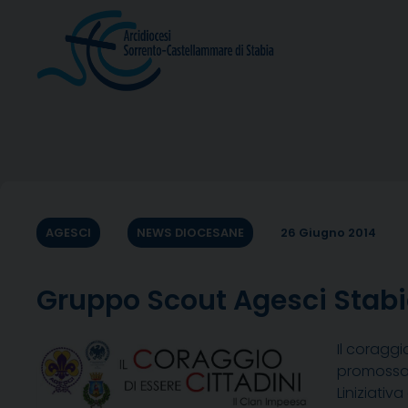
Skip
to
content
AGESCI
NEWS DIOCESANE
26 Giugno 2014
Gruppo Scout Agesci Stabia 
Il coragg
promossa s
Liniziati