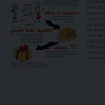
di Castel
Lidea all
negozianti
qualcuno 
comporta
Per questo
ore 9 alle
Cuomo, gli
Tutti col
Gazebo de
soprattutt