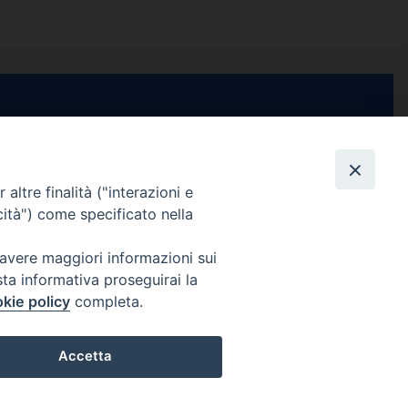
e di Stabia
seguici su
 Castellammare
Facebook
Instagram
X
YouTube
Feed
Channel
altre finalità ("interazioni e
cità") come specificato nella
ffici:
0 – 13:00
Informativa Privacy
 avere maggiori informazioni sui
COPYRIGHT © 2013-2025
sta informativa proseguirai la
 – 12:30
kie policy
completa.
Accetta
Preferenze Cookie