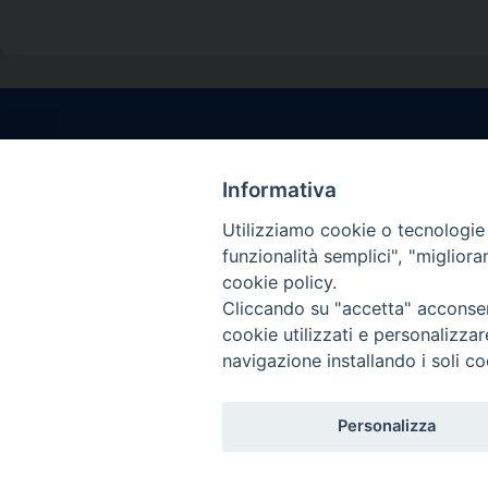
Contatti sede l
Via Santa Maria del
Informativa
Sorrento (NA)
Utilizziamo cookie o tecnologie s
tel. 0818781244
funzionalità semplici", "miglior
Giorni ed Orari Aper
cookie policy.
Venerdì ore 09:30 – 
Cliccando su "accetta" acconsent
———————————
cookie utilizzati e personalizza
PEC:
diocesisorren
navigazione installando i soli co
Personalizza