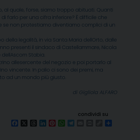
, al quale, forse, siamo troppo abituati. Quanti
 farlo per una cifra inferiore? È difficile che
e se non protestiamo diventiamo complici di un
della legalità, in via Santa Maria dellOrto, dalle
saranno presenti il sindaco di Castellammare, Nicola
e dellAscom Stabia.
no allesercente del negozio e poi portarlo al
trino vincente. In palio ci sono dei premi, ma
uito ad un mondo più giusto.
di Gigliola ALFARO
condividi su
Facebook
X
Threads
LinkedIn
Pinterest
WhatsApp
Telegram
Email
Print
Copy
Condividi
Link