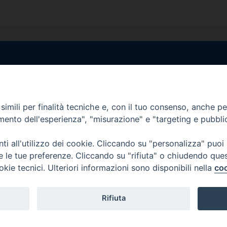
egale Sorrento
Uffici di Castellammar
la Pietà, 44 – 80067
Vico Sant’Anna, 1 – 80053
di Stabia (NA)
imili per finalità tecniche e, con il tuo consenso, anche per 
tel. 0818714501
amento dell'esperienza", "misurazione" e "targeting e pubbli
tura Uffici:
Giorni ed Orari Apertura U
12:30
Lunedì e Mercoledì ore 09:0
i all'utilizzo dei cookie. Cliccando su "personalizza" puoi
————————–
Uffici Matrimoni:
re le tue preferenze. Cliccando su "rifiuta" o chiudendo que
tocastellammare@pec.it
Lunedì e Mercoledì ore 09:30
okie tecnici. Ulteriori informazioni sono disponibili nella
coo
Rifiuta