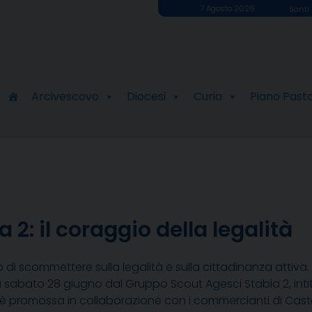
7 Agosto 2026
Santi 
Arcivescovo
Diocesi
Curia
Piano Past
2: il coraggio della legalità
io di scommettere sulla legalità e sulla cittadinanza attiva. 
abato 28 giugno dal Gruppo Scout Agesci Stabia 2, intitola
va è promossa in collaborazione con i commercianti di Cas