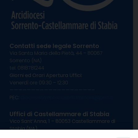
Contatti sede legale Sorrento
Via Santa Maria della Pietà, 44 – 80067
Sorrento (NA)
tel. 0818781244
Giorni ed Orari Apertura Uffici:
Venerdì ore 09:30 – 12:30
———————————————————–
PEC:
diocesisorrentocastellammare@pec.it
Uffici di Castellammare di Stabia
Vico Sant’Anna, 1 – 80053 Castellammare di
Stabia (NA)
tel. 0818714501