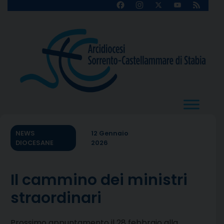
Skip
Facebook
Instagram
X
YouTube
Feed
Channel
to
content
NEWS
12 Gennaio
DIOCESANE
2026
Il cammino dei ministri
straordinari
Prossimo appuntamento il 28 febbraio alla