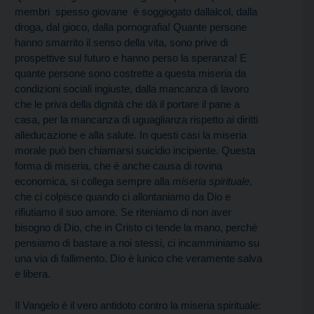
membri  spesso giovane  è soggiogato dallalcol, dalla
droga, dal gioco, dalla pornografia! Quante persone
hanno smarrito il senso della vita, sono prive di
prospettive sul futuro e hanno perso la speranza! E
quante persone sono costrette a questa miseria da
condizioni sociali ingiuste, dalla mancanza di lavoro
che le priva della dignità che dà il portare il pane a
casa, per la mancanza di uguaglianza rispetto ai diritti
alleducazione e alla salute. In questi casi la miseria
morale può ben chiamarsi suicidio incipiente. Questa
forma di miseria, che è anche causa di rovina
economica, si collega sempre alla
miseria spirituale
,
che ci colpisce quando ci allontaniamo da Dio e
rifiutiamo il suo amore. Se riteniamo di non aver
bisogno di Dio, che in Cristo ci tende la mano, perché
pensiamo di bastare a noi stessi, ci incamminiamo su
una via di fallimento. Dio è lunico che veramente salva
e libera.
Il Vangelo è il vero antidoto contro la miseria spirituale: