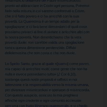
nellannuncio dellamore del Padre misericordioso,
pronto ad abbracciare in Cristo ogni persona. Potremo
farlo nella misura in cui saremo conformati a Cristo,
che si è fatto povero e ci ha arricchiti con la sua
povertà. La Quaresima è un tempo adatto per la
spogliazione; e ci farà bene domandarci di quali cose
possiamo privarci al fine di aiutare e arricchire altri con
la nostra povertà. Non dimentichiamo che la vera
povertà duole: non sarebbe valida una spogliazione
senza questa dimensione penitenziale. Diffido
dellelemosina che non costa e che non duole.
Lo Spirito Santo, grazie al quale «[siamo] come poveri,
ma capaci di arricchire molti; come gente che non ha
nulla e invece possediamo tutto» (
2 Cor
6,10),
sostenga questi nostri propositi e rafforzi in noi
lattenzione e la responsabilità verso la miseria umana,
per diventare misericordiosi e operatori di misericordia.
Con questo auspicio, assicuro la mia preghiera
affinché ogni credente e ogni comunità ecclesiale
percorra con frutto litinerario quaresimale, e vi chiedo