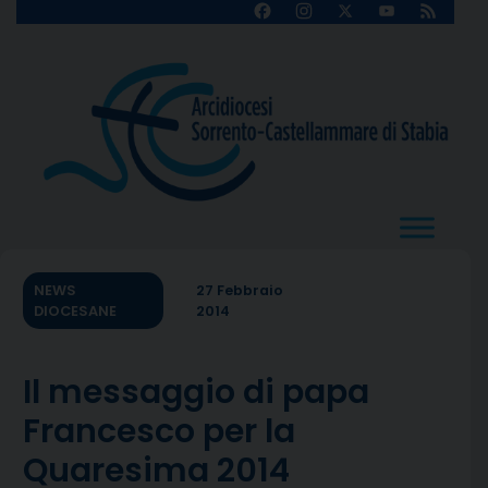
Skip
Facebook
Instagram
X
YouTube
Feed
Channel
to
content
NEWS
27 Febbraio
DIOCESANE
2014
Il messaggio di papa
Francesco per la
Quaresima 2014