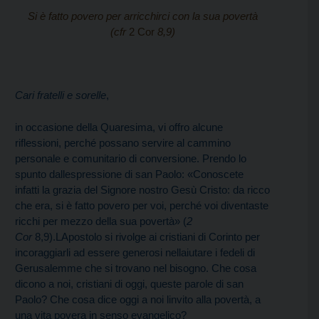
Si è fatto povero per arricchirci con la sua povertà
(cfr
2 Cor
8,9)
Cari fratelli e sorelle
,
in occasione della Quaresima, vi offro alcune
riflessioni, perché possano servire al cammino
personale e comunitario di conversione. Prendo lo
spunto dallespressione di san Paolo: «Conoscete
infatti la grazia del Signore nostro Gesù Cristo: da ricco
che era, si è fatto povero per voi, perché voi diventaste
ricchi per mezzo della sua povertà» (
2
Cor
8,9).LApostolo si rivolge ai cristiani di Corinto per
incoraggiarli ad essere generosi nellaiutare i fedeli di
Gerusalemme che si trovano nel bisogno. Che cosa
dicono a noi, cristiani di oggi, queste parole di san
Paolo? Che cosa dice oggi a noi linvito alla povertà, a
una vita povera in senso evangelico?