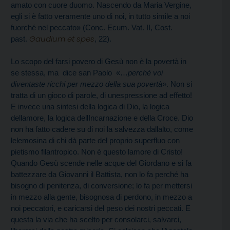
amato con cuore duomo. Nascendo da Maria Vergine,
egli si è fatto veramente uno di noi, in tutto simile a noi
fuorché nel peccato» (Conc. Ecum. Vat. II, Cost.
Gaudium et spes
past.
, 22).
Lo scopo del farsi povero di Gesù non è la povertà in
se stessa, ma  dice san Paolo  «…
perché voi
diventaste ricchi per mezzo della sua povertà
». Non si
tratta di un gioco di parole, di unespressione ad effetto!
E invece una sintesi della logica di Dio, la logica
dellamore, la logica dellIncarnazione e della Croce. Dio
non ha fatto cadere su di noi la salvezza dallalto, come
lelemosina di chi dà parte del proprio superfluo con
pietismo filantropico. Non è questo lamore di Cristo!
Quando Gesù scende nelle acque del Giordano e si fa
battezzare da Giovanni il Battista, non lo fa perché ha
bisogno di penitenza, di conversione; lo fa per mettersi
in mezzo alla gente, bisognosa di perdono, in mezzo a
noi peccatori, e caricarsi del peso dei nostri peccati. E
questa la via che ha scelto per consolarci, salvarci,