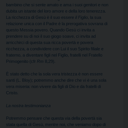
bambino che si sente amato e ama i suoi genitori e non
dubita un istante del loro amore e della loro tenerezza.
La ricchezza di Gesù è il suo essere
il Figlio
, la sua
relazione unica con il Padre è la prerogativa sovrana di
questo Messia povero. Quando Gesù ci invita a
prendere su di noi il suo giogo soave, ci invita ad
arricchirci di questa sua ricca povertà e povera
ricchezza, a condividere con Lui il suo Spirito filiale e
fraterno, a diventare figli nel Figlio, fratelli nel Fratello
Primogenito (cfr
Rm
8,29).
È stato detto che la sola vera tristezza è non essere
santi (L. Bloy); potremmo anche dire che vi è una sola
vera miseria: non vivere da figli di Dio e da fratelli di
Cristo.
La nostra testimonianza
Potremmo pensare che questa via della povertà sia
stata quella di Gesù, mentre noi, che veniamo dopo di