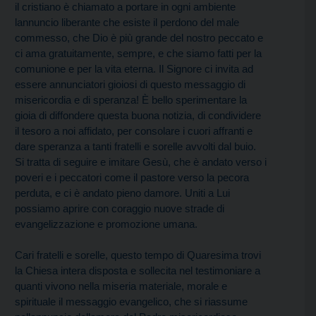
il cristiano è chiamato a portare in ogni ambiente
lannuncio liberante che esiste il perdono del male
commesso, che Dio è più grande del nostro peccato e
ci ama gratuitamente, sempre, e che siamo fatti per la
comunione e per la vita eterna. Il Signore ci invita ad
essere annunciatori gioiosi di questo messaggio di
misericordia e di speranza! È bello sperimentare la
gioia di diffondere questa buona notizia, di condividere
il tesoro a noi affidato, per consolare i cuori affranti e
dare speranza a tanti fratelli e sorelle avvolti dal buio.
Si tratta di seguire e imitare Gesù, che è andato verso i
poveri e i peccatori come il pastore verso la pecora
perduta, e ci è andato pieno damore. Uniti a Lui
possiamo aprire con coraggio nuove strade di
evangelizzazione e promozione umana.
Cari fratelli e sorelle, questo tempo di Quaresima trovi
la Chiesa intera disposta e sollecita nel testimoniare a
quanti vivono nella miseria materiale, morale e
spirituale il messaggio evangelico, che si riassume