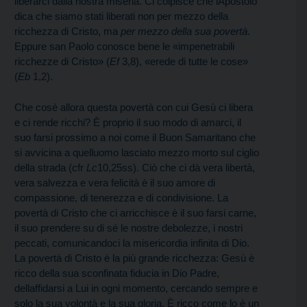
liberarci dalla nostra miseria. Ci colpisce che lApostolo
dica che siamo stati liberati non per mezzo della
ricchezza di Cristo, ma
per mezzo della sua
povertà
.
Eppure san Paolo conosce bene le «impenetrabili
ricchezze di Cristo» (
Ef
3,8),
«erede di tutte le cose»
(
Eb
1,2).
Che cosè allora questa povertà con cui Gesù ci libera
e ci rende ricchi? È proprio il suo modo di amarci, il
suo farsi prossimo a noi come il Buon Samaritano che
si avvicina a quelluomo lasciato mezzo morto sul ciglio
della strada (cfr
Lc
10,25ss). Ciò che ci dà vera libertà,
vera salvezza e vera felicità è il suo amore di
compassione, di tenerezza e di condivisione. La
povertà di Cristo che ci arricchisce è il suo farsi carne,
il suo prendere su di sé le nostre debolezze, i nostri
peccati, comunicandoci la misericordia infinita di Dio.
La povertà di Cristo è la più grande ricchezza: Gesù è
ricco della sua sconfinata fiducia in Dio Padre,
dellaffidarsi a Lui in ogni momento, cercando sempre e
solo la sua volontà e la sua gloria. È ricco come lo è un