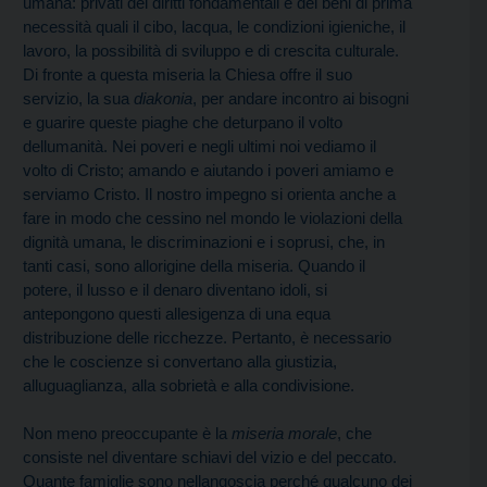
umana: privati dei diritti fondamentali e dei beni di prima
necessità quali il cibo, lacqua, le condizioni igieniche, il
lavoro, la possibilità di sviluppo e di crescita culturale.
Di fronte a questa miseria la Chiesa offre il suo
servizio, la sua
diakonia
, per andare incontro ai bisogni
e guarire queste piaghe che deturpano il volto
dellumanità. Nei poveri e negli ultimi noi vediamo il
volto di Cristo; amando e aiutando i poveri amiamo e
serviamo Cristo.
Il nostro impegno si orienta anche a
fare in modo che cessino nel mondo le violazioni della
dignità umana, le discriminazioni e i soprusi, che, in
tanti casi, sono allorigine della miseria. Quando il
potere, il lusso e il denaro diventano idoli, si
antepongono questi allesigenza di una equa
distribuzione delle ricchezze. Pertanto, è necessario
che le coscienze si convertano alla giustizia,
alluguaglianza, alla sobrietà e alla condivisione.
Non meno preoccupante è la
miseria morale
, che
consiste nel diventare schiavi del vizio e del peccato.
Quante famiglie sono nellangoscia perché qualcuno dei