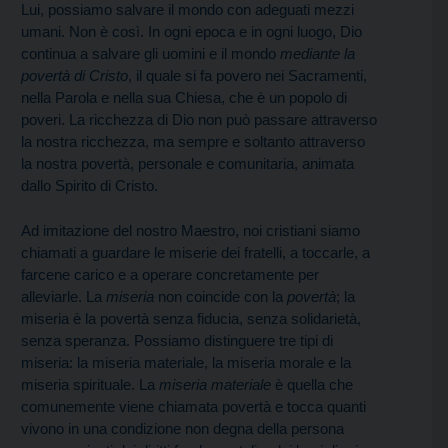
Lui, possiamo salvare il mondo con adeguati mezzi
umani. Non è così. In ogni epoca e in ogni luogo, Dio
continua a salvare gli uomini e il mondo
mediante la
povertà di Cristo
, il quale si fa povero nei Sacramenti,
nella Parola e nella sua Chiesa, che è un popolo di
poveri. La ricchezza di Dio non può passare attraverso
la nostra ricchezza, ma sempre e soltanto attraverso
la nostra povertà, personale e comunitaria, animata
dallo Spirito di Cristo.
Ad imitazione del nostro Maestro, noi cristiani siamo
chiamati a guardare le miserie dei fratelli, a toccarle, a
farcene carico e a operare concretamente per
alleviarle. La
miseria
non coincide con la
povertà
; la
miseria è la povertà senza fiducia, senza solidarietà,
senza speranza. Possiamo distinguere tre tipi di
miseria: la miseria materiale, la miseria morale e la
miseria spirituale. La
miseria materiale
è quella che
comunemente viene chiamata povertà e tocca quanti
vivono in una condizione non degna della persona