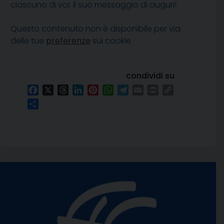
ciascuno di voi: il suo messaggio di auguri!
Questo contenuto non è disponibile per via
delle tue
preferenze
sui cookie
condividi su
Facebook
X
Threads
LinkedIn
Pinterest
WhatsApp
Telegram
Email
Print
Copy
Link
Condividi