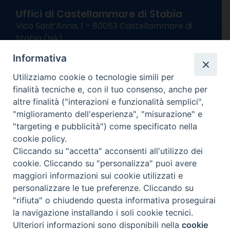
Uffici di Castellammare di Stabia
Vico Sant’Anna, 1 – 80053 Castellammare di
Stabia (NA)
tel. 0818714501
Informativa
Giorni ed Orari Apertura Uffici:
Lunedì e Mercoledì ore 09:00 – 13:00
Utilizziamo cookie o tecnologie simili per
Uffici Matrimoni:
finalità tecniche e, con il tuo consenso, anche per
Lunedì e Mercoledì ore 09:30 – 12:30
altre finalità ("interazioni e funzionalità semplici",
"miglioramento dell'esperienza", "misurazione" e
seguici su
"targeting e pubblicità") come specificato nella
cookie policy.
Facebook
Instagram
X
YouTube
Feed
Cliccando su "accetta" acconsenti all'utilizzo dei
Channel
cookie. Cliccando su "personalizza" puoi avere
Informativa Privacy
maggiori informazioni sui cookie utilizzati e
COPYRIGHT © 2013-2025
personalizzare le tue preferenze. Cliccando su
"rifiuta" o chiudendo questa informativa proseguirai
la navigazione installando i soli cookie tecnici.
Ulteriori informazioni sono disponibili nella
cookie
Preferenze Cookie