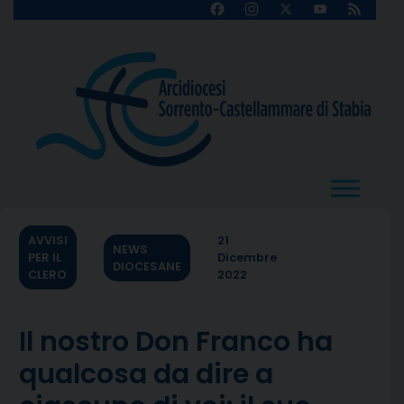
Skip
Facebook
Instagram
X
YouTube
Feed
Channel
to
content
AVVISI
21
NEWS
PER IL
Dicembre
DIOCESANE
CLERO
2022
Il nostro Don Franco ha
qualcosa da dire a