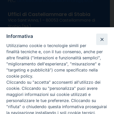
PEC:
diocesisorrentocastellammare@pec.it
Uffici di Castellammare di Stabia
Vico Sant’Anna, 1 – 80053 Castellammare di
Stabia (NA)
tel. 0818714501
Informativa
Giorni ed Orari Apertura Uffici:
Lunedì e Mercoledì ore 09:00 – 13:00
Utilizziamo cookie o tecnologie simili per
Uffici Matrimoni:
finalità tecniche e, con il tuo consenso, anche per
Lunedì e Mercoledì ore 09:30 – 12:30
altre finalità ("interazioni e funzionalità semplici",
"miglioramento dell'esperienza", "misurazione" e
seguici su
"targeting e pubblicità") come specificato nella
cookie policy.
Facebook
Instagram
X
YouTube
Feed
Cliccando su "accetta" acconsenti all'utilizzo dei
Channel
cookie. Cliccando su "personalizza" puoi avere
Informativa Privacy
maggiori informazioni sui cookie utilizzati e
COPYRIGHT © 2013-2025
personalizzare le tue preferenze. Cliccando su
"rifiuta" o chiudendo questa informativa proseguirai
la navigazione installando i soli cookie tecnici.