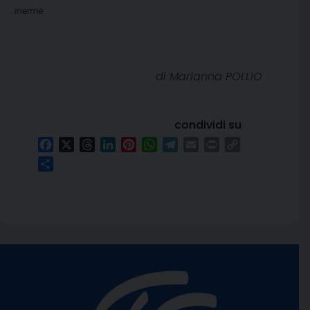
inerme.
di Marianna POLLIO
condividi su
Facebook
X
Threads
LinkedIn
Pinterest
WhatsApp
Telegram
Email
Print
Copy
Link
Condividi