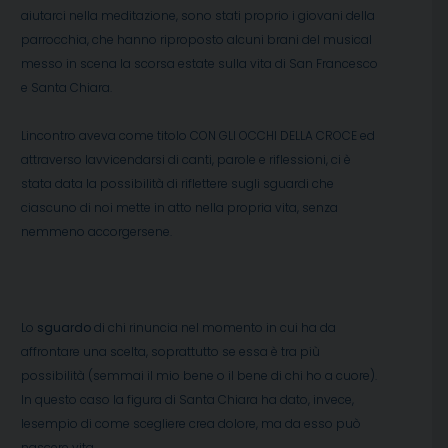
aiutarci nella meditazione, sono stati proprio i giovani della
parrocchia, che hanno riproposto alcuni brani del musical
messo in scena la scorsa estate sulla vita di San Francesco
e Santa Chiara.
Lincontro aveva come titolo CON GLI OCCHI DELLA CROCE ed
attraverso lavvicendarsi di canti, parole e riflessioni, ci è
stata data la possibilità di riflettere sugli sguardi che
ciascuno di noi mette in atto nella propria vita, senza
nemmeno accorgersene.
Lo
sguardo
di chi rinuncia nel momento in cui ha da
affrontare una scelta, soprattutto se essa è tra più
possibilità (semmai il mio bene o il bene di chi ho a cuore).
In questo caso la figura di Santa Chiara ha dato, invece,
lesempio di come scegliere crea dolore, ma da esso può
nascere vita.