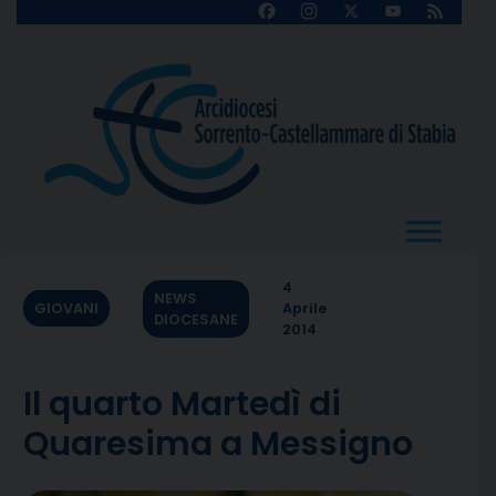
Skip
Facebook
Instagram
X
YouTube
Feed
Channel
to
content
4
NEWS
GIOVANI
Aprile
DIOCESANE
2014
Il quarto Martedì di
Quaresima a Messigno