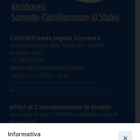
Contatti sede legale Sorrento
Via Santa Maria della Pietà, 44 – 80067
Sorrento (NA)
tel. 0818781244
Giorni ed Orari Apertura Uffici:
Venerdì ore 09:30 – 12:30
———————————————————–
PEC:
diocesisorrentocastellammare@pec.it
Uffici di Castellammare di Stabia
Vico Sant’Anna, 1 – 80053 Castellammare di
Stabia (NA)
tel. 0818714501
Informativa
Giorni ed Orari Apertura Uffici: