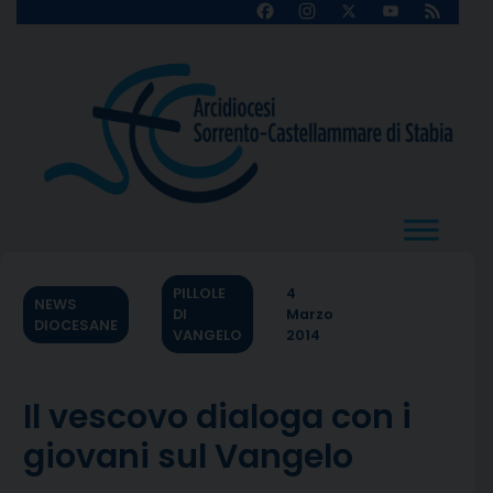
Skip
Facebook
Instagram
X
YouTube
Feed
Channel
to
content
PILLOLE
4
NEWS
DI
Marzo
DIOCESANE
VANGELO
2014
Il vescovo dialoga con i
giovani sul Vangelo