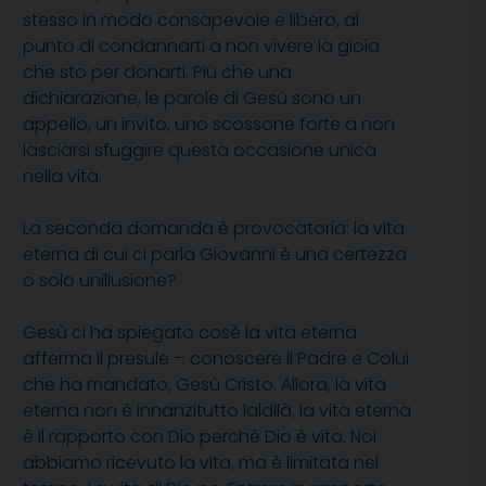
stesso in modo consapevole e libero, al
punto di condannarti a non vivere la gioia
che sto per donarti. Più che una
dichiarazione, le parole di Gesù sono un
appello, un invito, uno scossone forte a non
lasciarsi sfuggire questa occasione unica
nella vita.
La seconda domanda è provocatoria: la vita
eterna di cui ci parla Giovanni è una certezza
o solo unillusione?
Gesù ci ha spiegato cosè la vita eterna 
afferma il presule -: conoscere il Padre e Colui
che ha mandato, Gesù Cristo. Allora, la vita
eterna non è innanzitutto laldilà, la vita eterna
è il rapporto con Dio perché Dio è vita. Noi
abbiamo ricevuto la vita, ma è limitata nel