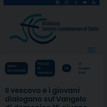
Skip
Facebook
Instagram
X
YouTube
Feed
Channel
to
content
PILLOLE
13
NEWS
DI
TR
Giugno
DIOCESANE
VANGELO
2014
Il vescovo e i giovani
dialogano sul Vangelo