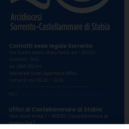
Contatti sede legale Sorrento
Via Santa Maria della Pietà, 44 – 80067
Sorrento (NA)
tel. 0818781244
Giorni ed Orari Apertura Uffici:
Venerdì ore 09:30 – 12:30
———————————————————–
PEC:
diocesisorrentocastellammare@pec.it
Uffici di Castellammare di Stabia
Vico Sant’Anna, 1 – 80053 Castellammare di
Stabia (NA)