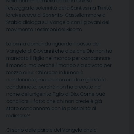
Nella domenica nella quale la Chiesa
festeggia la solennità della Santissima Trinità,
larcivescovo di Sorrento-Castellammare di
Stabia dialoga sul Vangelo con i giovani del
movimento Testimoni del Risorto.
La prima domanda riguarda il passo del
Vangelo di Giovanni che dice che Dio non ha
mandato il Figlio nel mondo per condannare
il mondo, ma perché il mondo sia salvato per
mezzo di lui: Chi crede in lui non è
condannato; ma chi non crede è già stato
condannato, perché non ha creduto nel
nome dellunigenito Figlio di Dio. Come può
conciliarsi il fatto che chi non crede è già
stato condannato con la possibilità di
redimersi?
Ci sono delle parole del Vangelo che ci