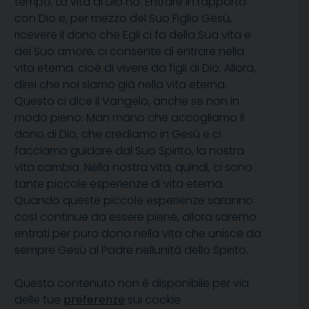
tempo. La vita di Dio no. Entrare in rapporto
con Dio e, per mezzo del Suo Figlio Gesù,
ricevere il dono che Egli ci fa della Sua vita e
del Suo amore, ci consente di entrare nella
vita eterna, cioè di vivere da figli di Dio. Allora,
direi che noi siamo già nella vita eterna.
Questo ci dice il Vangelo, anche se non in
modo pieno. Man mano che accogliamo il
dono di Dio, che crediamo in Gesù e ci
facciamo guidare dal Suo Spirito, la nostra
vita cambia. Nella nostra vita, quindi, ci sono
tante piccole esperienze di vita eterna.
Quando queste piccole esperienze saranno
così continue da essere piene, allora saremo
entrati per puro dono nella vita che unisce da
sempre Gesù al Padre nellunità dello Spirito.
Questo contenuto non è disponibile per via
delle tue
preferenze
sui cookie