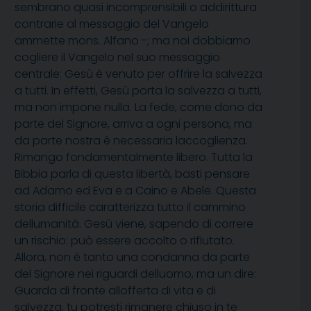
sembrano quasi incomprensibili o addirittura
contrarie al messaggio del Vangelo 
ammette mons. Alfano -; ma noi dobbiamo
cogliere il Vangelo nel suo messaggio
centrale: Gesù è venuto per offrire la salvezza
a tutti. In effetti, Gesù porta la salvezza a tutti,
ma non impone nulla. La fede, come dono da
parte del Signore, arriva a ogni persona, ma
da parte nostra è necessaria laccoglienza.
Rimango fondamentalmente libero. Tutta la
Bibbia parla di questa libertà, basti pensare
ad Adamo ed Eva e a Caino e Abele. Questa
storia difficile caratterizza tutto il cammino
dellumanità. Gesù viene, sapendo di correre
un rischio: può essere accolto o rifiutato.
Allora, non è tanto una condanna da parte
del Signore nei riguardi delluomo, ma un dire:
Guarda di fronte allofferta di vita e di
salvezza, tu potresti rimanere chiuso in te