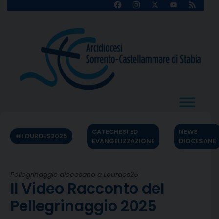
Skip
Facebook
Instagram
X
YouTube
Feed
Channel
to
content
CATECHESI ED
NEWS
#LOURDES2025
EVANGELIZZAZIONE
DIOCESANE
Pellegrinaggio diocesano a Lourdes25
Il Video Racconto del
Pellegrinaggio 2025