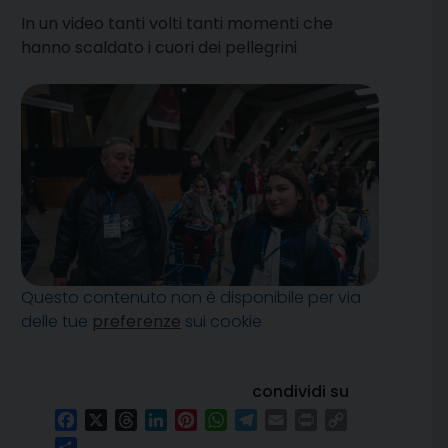
In un video tanti volti tanti momenti che
hanno scaldato i cuori dei pellegrini
Questo contenuto non è disponibile per via
delle tue
preferenze
sui cookie
condividi su
Facebook
X
Threads
LinkedIn
Pinterest
WhatsApp
Telegram
Email
Print
Copy
Link
Condividi