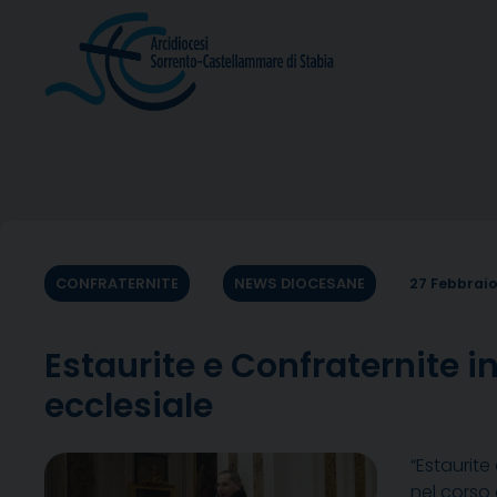
Skip
to
content
CONFRATERNITE
NEWS DIOCESANE
27 Febbrai
Estaurite e Confraternite i
ecclesiale
“Estaurite
nel corso 