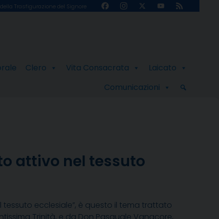
Facebook
Instagram
X
YouTube
Feed
della Trasfigurazione del Signore
Channel
orale
Clero
Vita Consacrata
Laicato
Comunicazioni
to attivo nel tessuto
l tessuto ecclesiale”, è questo il tema trattato
antissima Trinità, e da Don Pasquale Vanacore,