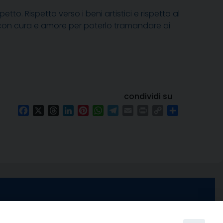
o. Rispetto verso i beni artistici e rispetto al
e con cura e amore per poterlo tramandare ai
condividi su
Facebook
X
Threads
LinkedIn
Pinterest
WhatsApp
Telegram
Email
Print
Copy
Condividi
Link
e di Stabia
seguici su
 Castellammare