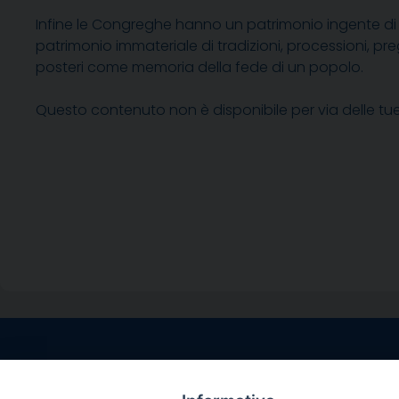
Infine le Congreghe hanno un patrimonio ingente di ar
patrimonio immateriale di tradizioni, processioni, p
posteri come memoria della fede di un popolo.
Questo contenuto non è disponibile per via delle tu
Contatti sede l
Via Santa Maria del