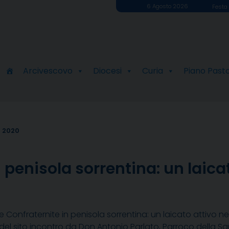
6 Agosto 2026
Festa 
Arcivescovo
Diocesi
Curia
Piano Past
o 2020
n penisola sorrentina: un laica
 e Confraternite in penisola sorrentina: un laicato attivo ne
del sito incontro da Don Antonio Parlato, Parroco della S