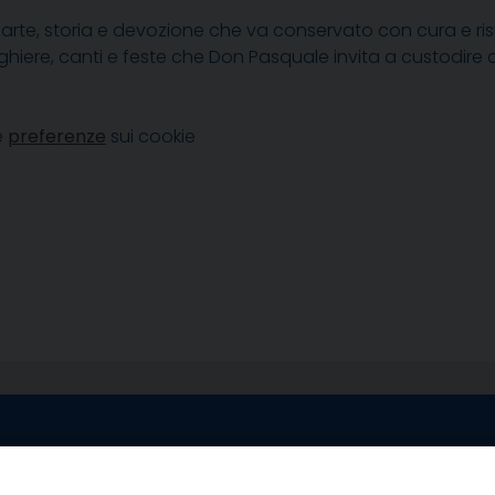
te, storia e devozione che va conservato con cura e rispett
reghiere, canti e feste che Don Pasquale invita a custodir
e
preferenze
sui cookie
egale Sorrento
Uffici di Castellammar
la Pietà, 44 – 80067
Vico Sant’Anna, 1 – 80053