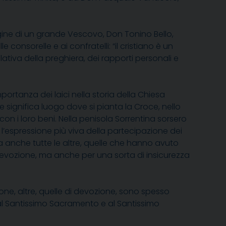
gine di un grande Vescovo, Don Tonino Bello,
 consorelle e ai confratelli: “il cristiano è un
iva della preghiera, dei rapporti personali e
portanza dei laici nella storia della Chiesa
e significa luogo dove si pianta la Croce, nello
 i loro beni. Nella penisola Sorrentina sorsero
o l’espressione più viva della partecipazione dei
, ma anche tutte le altre, quelle che hanno avuto
devozione, ma anche per una sorta di insicurezza
one, altre, quelle di devozione, sono spesso
al Santissimo Sacramento e al Santissimo