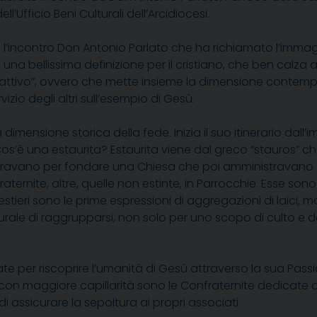
ell’Ufficio Beni Culturali dell’Arcidiocesi.
 l’incontro Don Antonio Parlato che ha richiamato l’imma
una bellissima definizione per il cristiano, che ben calza alle
ttivo”, ovvero che mette insieme la dimensione contemplat
izio degli altri sull’esempio di Gesù.
mensione storica della fede. Inizia il suo itinerario dall’im
Cos’è una estaurita? Estaurita viene dal greco “stauros” ch
ravano per fondare una Chiesa che poi amministravano con
raternite, altre, quelle non estinte, in Parrocchie. Esse son
e mestieri sono le prime espressioni di aggregazioni di laici
urale di raggrupparsi, non solo per uno scopo di culto e 
te per riscoprire l’umanità di Gesù attraverso la sua Passi
con maggiore capillarità sono le Confraternite dedicate 
i assicurare la sepoltura ai propri associati.