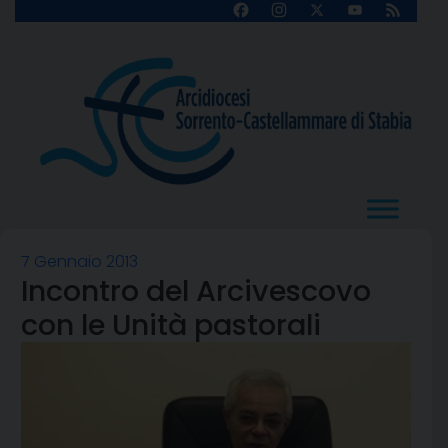
Skip
Facebook
Instagram
X
YouTube
Feed
Channel
to
content
7 Gennaio 2013
Incontro del Arcivescovo
con le Unità pastorali