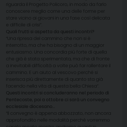
riguarda il Progetto Policoro, in modo da farlo
conoscere meglio come una delle forme per
stare vicino ai giovani in una fase così delicata
e difficile di crisi”.
Quali frutti si aspetta da questi incontri?
“Una ripresa del cammino che non si è
interrotto, ma che ha bisogno di un maggior
entusiasmo. Una concordia più forte di quella
che già è stata sperimentata, ma che di fronte
a inevitabili difficoltà a volte può far rallentare il
cammino. E un aiuto al vescovo perché si
inserisca più direttamente di quanto sta già
facendo nella vita di questa bella Chiesa”.
Questi incontri si concluderanno nel periodo di
Pentecoste, poi a ottobre ci sarà un convegno
ecclesiale diocesano…
“Il convegno è appena abbozzato, non ancora
approfondito nelle modalità perché vorremmo
capirlo meglio mentre andremo avanti in