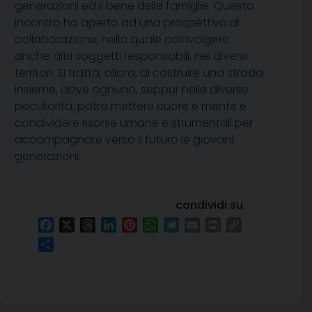
generazioni ed il bene delle famiglie. Questo
incontro ha aperto ad una prospettiva di
collaborazione, nella quale coinvolgere
anche altri soggetti responsabili, nei diversi
territori. Si tratta, allora, di costruire una strada
insieme, dove ognuno, seppur nelle diverse
peculiarità, potrà mettere cuore e mente e
condividere risorse umane e strumentali per
accompagnare verso il futuro le giovani
generazioni.
condividi su
Facebook
X
Threads
LinkedIn
Pinterest
WhatsApp
Telegram
Email
Print
Copy
Link
Condividi