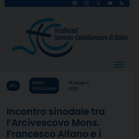
Skip
Facebook
Instagram
X
YouTube
Feed
Channel
to
content
NEWS
13 Giugno
IRC
DIOCESANE
2023
Incontro sinodale tra
l’Arcivescovo Mons.
Francesco Alfano e i