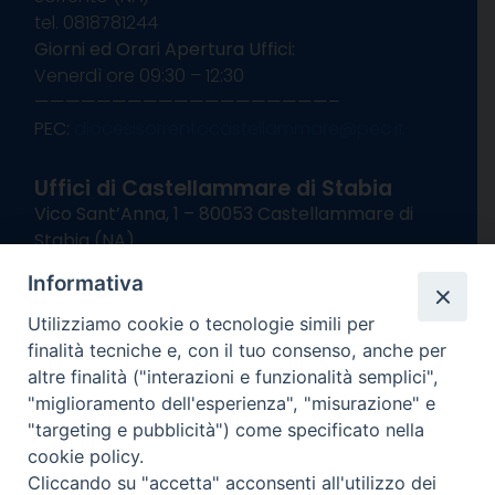
tel. 0818781244
Giorni ed Orari Apertura Uffici:
Venerdì ore 09:30 – 12:30
———————————————————–
PEC:
diocesisorrentocastellammare@pec.it
Uffici di Castellammare di Stabia
Vico Sant’Anna, 1 – 80053 Castellammare di
Stabia (NA)
tel. 0818714501
Informativa
Giorni ed Orari Apertura Uffici:
Lunedì e Mercoledì ore 09:00 – 13:00
Utilizziamo cookie o tecnologie simili per
Uffici Matrimoni:
finalità tecniche e, con il tuo consenso, anche per
Lunedì e Mercoledì ore 09:30 – 12:30
altre finalità ("interazioni e funzionalità semplici",
"miglioramento dell'esperienza", "misurazione" e
seguici su
"targeting e pubblicità") come specificato nella
cookie policy.
Facebook
Instagram
X
YouTube
Feed
Cliccando su "accetta" acconsenti all'utilizzo dei
Channel