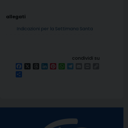
Indicazioni per la Settimana Santa
condividi su
Facebook
X
Threads
LinkedIn
Pinterest
WhatsApp
Telegram
Email
Print
Copy
Link
Condividi