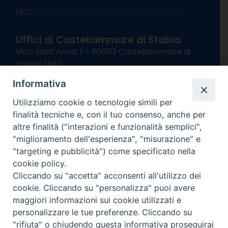
———————————————————–
PEC:
diocesisorrentocastellammare@pec.it
Uffici di Castellammare di Stabia
Vico Sant’Anna, 1 – 80053 Castellammare di
Stabia (NA)
tel. 0818714501
Informativa
Giorni ed Orari Apertura Uffici:
Lunedì e Mercoledì ore 09:00 – 13:00
Utilizziamo cookie o tecnologie simili per
Uffici Matrimoni:
finalità tecniche e, con il tuo consenso, anche per
Lunedì e Mercoledì ore 09:30 – 12:30
altre finalità ("interazioni e funzionalità semplici",
"miglioramento dell'esperienza", "misurazione" e
seguici su
"targeting e pubblicità") come specificato nella
cookie policy.
Facebook
Instagram
X
YouTube
Feed
Cliccando su "accetta" acconsenti all'utilizzo dei
Channel
cookie. Cliccando su "personalizza" puoi avere
Informativa Privacy
maggiori informazioni sui cookie utilizzati e
COPYRIGHT © 2013-2025
personalizzare le tue preferenze. Cliccando su
"rifiuta" o chiudendo questa informativa proseguirai