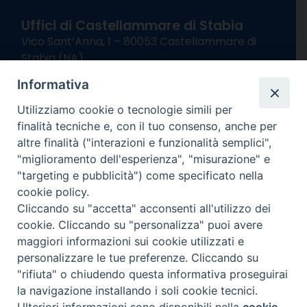
Uffici di Castellammare di Stabia
Vico Sant’Anna, 1 – 80053 Castellammare di
Stabia (NA)
tel. 0818714501
Informativa
Giorni ed Orari Apertura Uffici:
Lunedì e Mercoledì ore 09:00 – 13:00
Utilizziamo cookie o tecnologie simili per
Uffici Matrimoni:
finalità tecniche e, con il tuo consenso, anche per
Lunedì e Mercoledì ore 09:30 – 12:30
altre finalità ("interazioni e funzionalità semplici",
"miglioramento dell'esperienza", "misurazione" e
seguici su
"targeting e pubblicità") come specificato nella
cookie policy.
Facebook
Instagram
X
YouTube
Feed
Cliccando su "accetta" acconsenti all'utilizzo dei
Channel
cookie. Cliccando su "personalizza" puoi avere
Informativa Privacy
maggiori informazioni sui cookie utilizzati e
COPYRIGHT © 2013-2025
personalizzare le tue preferenze. Cliccando su
"rifiuta" o chiudendo questa informativa proseguirai
la navigazione installando i soli cookie tecnici.