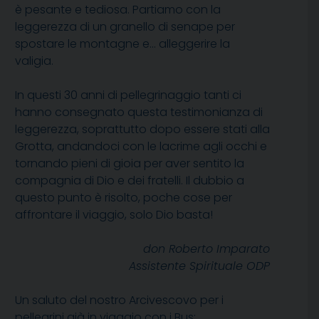
è pesante e tediosa. Partiamo con la
leggerezza di un granello di senape per
spostare le montagne e… alleggerire la
valigia.
In questi 30 anni di pellegrinaggio tanti ci
hanno consegnato questa testimonianza di
leggerezza, soprattutto dopo essere stati alla
Grotta, andandoci con le lacrime agli occhi e
tornando pieni di gioia per aver sentito la
compagnia di Dio e dei fratelli. Il dubbio a
questo punto è risolto, poche cose per
affrontare il viaggio, solo Dio basta!
don Roberto Imparato
Assistente Spirituale ODP
Un saluto del nostro Arcivescovo per i
pellegrini già in viaggio con i Bus: