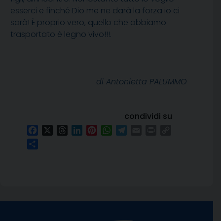
esserci e finché Dio me ne darà la forza io ci
sarò! È proprio vero, quello che abbiamo
trasportato è legno vivo!!!.
di Antonietta PALUMMO
condividi su
Facebook
X
Threads
LinkedIn
Pinterest
WhatsApp
Telegram
Email
Print
Copy
Link
Condividi