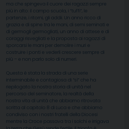
ma che spingeva il cuore dei ragazzi sempre
più in alto: il campo scuola, i “tuffi”, le
partenze, i ritorni, gli addii. Un anno ricco di
grazia e di spine tra le mani, di semi seminati e
di germogli germogliati, un anno di attese e di
coraggi risvegliati e la proposta ai ragazzi di
sporcarsi le mani per demolire i muri e
costruire i ponti e vederli crescere sempre di
più – e non parlo solo di numeri.
Questa è stata la strada di una serie
interminabile e contagiosa di “sì” che ha
riepilogato la nostra storia di unità nel
percorso del seminatore, la realtà della
nostra vita di unità che abbiamo ritrovata
scritta al capitolo 8 di Luca e che abbiamo
condiviso con i nostri fratelli della Diocesi
mentre la Croce passava tra i solchi e irrigava
la terra che Gesù rende fertile. Il trionfo è