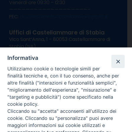
Venerdì ore 09:30 – 12:30
———————————————————–
PEC:
diocesisorrentocastellammare@pec.it
Uffici di Castellammare di Stabia
Vico Sant’Anna, 1 – 80053 Castellammare di
Stabia (NA)
tel. 0818714501
Informativa
Giorni ed Orari Apertura Uffici:
Lunedì e Mercoledì ore 09:00 – 13:00
Utilizziamo cookie o tecnologie simili per
Uffici Matrimoni:
finalità tecniche e, con il tuo consenso, anche per
Lunedì e Mercoledì ore 09:30 – 12:30
altre finalità ("interazioni e funzionalità semplici",
"miglioramento dell'esperienza", "misurazione" e
seguici su
"targeting e pubblicità") come specificato nella
cookie policy.
Facebook
Instagram
X
YouTube
Feed
Cliccando su "accetta" acconsenti all'utilizzo dei
Channel
cookie. Cliccando su "personalizza" puoi avere
Informativa Privacy
maggiori informazioni sui cookie utilizzati e
COPYRIGHT © 2013-2025