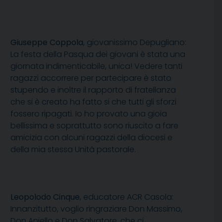
Giuseppe Coppola
, giovanissimo Depugliano:
La festa della Pasqua dei giovani è stata una
giornata indimenticabile, unica! Vedere tanti
ragazzi accorrere per partecipare è stato
stupendo e inoltre il rapporto di fratellanza
che si è creato ha fatto si che tutti gli sforzi
fossero ripagati. Io ho provato una gioia
bellissima e soprattutto sono riuscito a fare
amicizia con alcuni ragazzi della diocesi e
della mia stessa Unità pastorale.
Leopolodo Cinque
, educatore ACR Casola:
Innanzitutto, voglio ringraziare Don Massimo,
Don Aniello e Don Salvatore, che ci