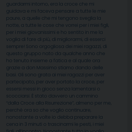
guardarmi intorno, era la croce che mi
guidava e mi faceva pensare a tutte le mie
paure, a quelle che mi tengono sveglia la
notte, a tutte le cose che vorrei per i miei figli,
per i miei giovanissimi e ho sentito in me la
voglia di fare di più, di migliorarmi, di esserci
sempre! Sono orgogliosa dei miei ragazzi, di
questo gruppo nato da qualche anno che
ho tenuto insieme a fatica e al quale ora
grazie a don Massimo stiamo dando delle
basi. Gli sono grata ai miei ragazzi per aver
partecipato, per aver portato la croce, per
essersi messi in gioco senza lamentarsi o
scocciarsi. È stato davvero un cammino
“dalla Croce alla Risurrezione”, almeno per me,
perché ora so che voglio continuare,
nonostante a volte io debba preparare la
cena in 3 minuti o trascinarmi le pesti, i miei
figli, all’incontro. Nonostante tutto io voglio