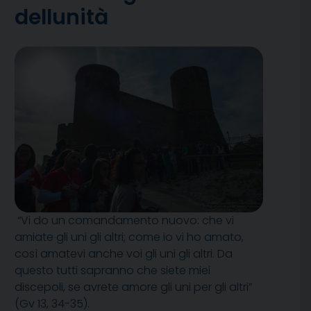
dellunità
“Vi do un comandamento nuovo: che vi
amiate gli uni gli altri; come io vi ho amato,
così amatevi anche voi gli uni gli altri. Da
questo tutti sapranno che siete miei
discepoli, se avrete amore gli uni per gli altri”
(Gv 13, 34-35).