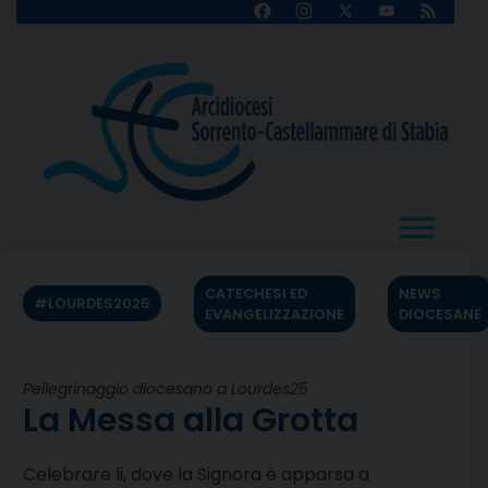
Skip
Facebook
Instagram
X
YouTube
Feed
Channel
to
content
CATECHESI ED
NEWS
#LOURDES2025
EVANGELIZZAZIONE
DIOCESANE
Pellegrinaggio diocesano a Lourdes25
La Messa alla Grotta
Celebrare li, dove la Signora è apparsa a