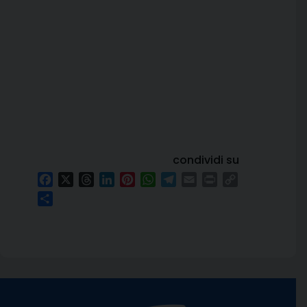
condividi su
Facebook
X
Threads
LinkedIn
Pinterest
WhatsApp
Telegram
Email
Print
Copy
Link
Condividi