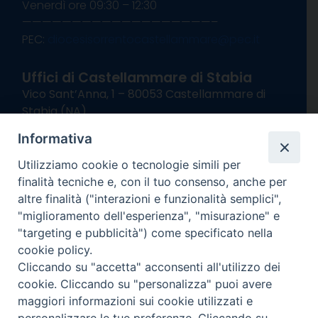
Venerdì ore 09:30 – 12:30
———————————————————–
PEC:
diocesisorrentocastellammare@pec.it
Uffici di Castellammare di Stabia
Vico Sant’Anna, 1 – 80053 Castellammare di
Stabia (NA)
tel. 0818714501
Informativa
Giorni ed Orari Apertura Uffici:
Lunedì e Mercoledì ore 09:00 – 13:00
Utilizziamo cookie o tecnologie simili per
Uffici Matrimoni:
finalità tecniche e, con il tuo consenso, anche per
Lunedì e Mercoledì ore 09:30 – 12:30
altre finalità ("interazioni e funzionalità semplici",
"miglioramento dell'esperienza", "misurazione" e
seguici su
"targeting e pubblicità") come specificato nella
cookie policy.
Facebook
Instagram
X
YouTube
Feed
Cliccando su "accetta" acconsenti all'utilizzo dei
Channel
cookie. Cliccando su "personalizza" puoi avere
Informativa Privacy
maggiori informazioni sui cookie utilizzati e
COPYRIGHT © 2013-2025