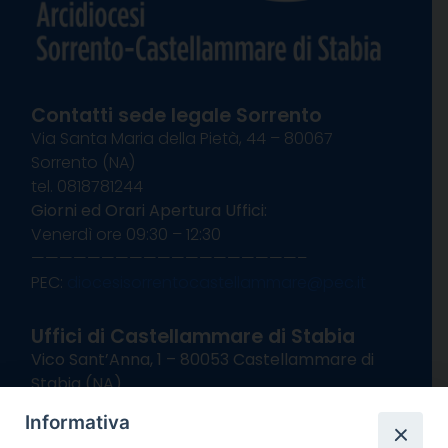
Contatti sede legale Sorrento
Via Santa Maria della Pietà, 44 – 80067
Sorrento (NA)
tel. 0818781244
Giorni ed Orari Apertura Uffici:
Venerdì ore 09:30 – 12:30
———————————————————–
PEC:
diocesisorrentocastellammare@pec.it
Uffici di Castellammare di Stabia
Vico Sant’Anna, 1 – 80053 Castellammare di
Stabia (NA)
tel. 0818714501
Informativa
Giorni ed Orari Apertura Uffici: