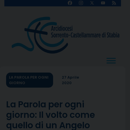
Skip
Facebook
Instagram
X
YouTube
Feed
Channel
to
content
LA PAROLA PER OGNI
27 Aprile
GIORNO
2020
La Parola per ogni
giorno: Il volto come
quello di un Angelo