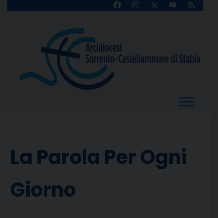
Skip
Facebook
Instagram
X
YouTube
Feed
Channel
to
content
La Parola Per Ogni
Giorno