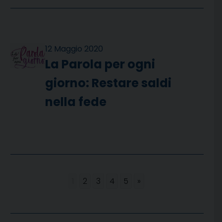
12 Maggio 2020
La Parola per ogni
giorno: Restare saldi
nella fede
1
2
3
4
5
»