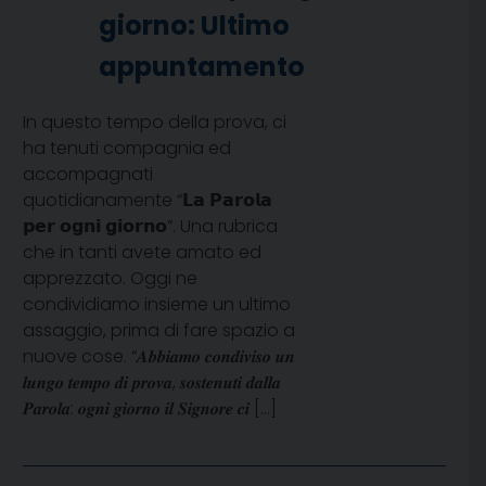
giorno: Ultimo
appuntamento
In questo tempo della prova, ci
ha tenuti compagnia ed
accompagnati
quotidianamente “𝗟𝗮 𝗣𝗮𝗿𝗼𝗹𝗮
𝗽𝗲𝗿 𝗼𝗴𝗻𝗶 𝗴𝗶𝗼𝗿𝗻𝗼”. Una rubrica
che in tanti avete amato ed
apprezzato. Oggi ne
condividiamo insieme un ultimo
assaggio, prima di fare spazio a
nuove cose. “𝑨𝒃𝒃𝒊𝒂𝒎𝒐 𝒄𝒐𝒏𝒅𝒊𝒗𝒊𝒔𝒐 𝒖𝒏
𝒍𝒖𝒏𝒈𝒐 𝒕𝒆𝒎𝒑𝒐 𝒅𝒊 𝒑𝒓𝒐𝒗𝒂, 𝒔𝒐𝒔𝒕𝒆𝒏𝒖𝒕𝒊 𝒅𝒂𝒍𝒍𝒂
𝑷𝒂𝒓𝒐𝒍𝒂: 𝒐𝒈𝒏𝒊 𝒈𝒊𝒐𝒓𝒏𝒐 𝒊𝒍 𝑺𝒊𝒈𝒏𝒐𝒓𝒆 𝒄𝒊 […]