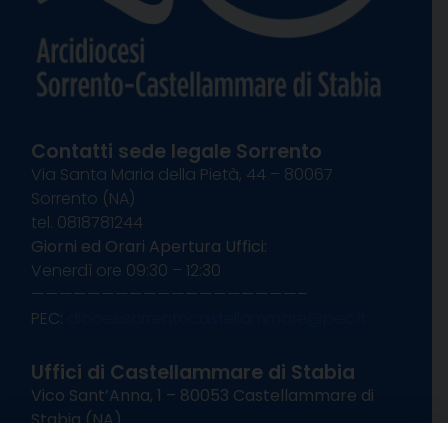
Contatti sede legale Sorrento
Via Santa Maria della Pietà, 44 – 80067
Sorrento (NA)
tel. 0818781244
Giorni ed Orari Apertura Uffici:
Venerdì ore 09:30 – 12:30
———————————————————–
PEC:
diocesisorrentocastellammare@pec.it
Uffici di Castellammare di Stabia
Vico Sant’Anna, 1 – 80053 Castellammare di
Stabia (NA)
tel. 0818714501