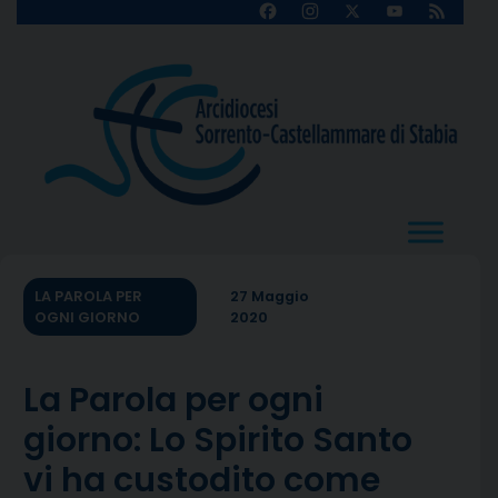
Skip
Facebook
Instagram
X
YouTube
Feed
Channel
to
content
LA PAROLA PER
27 Maggio
OGNI GIORNO
2020
La Parola per ogni
giorno: Lo Spirito Santo
vi ha custodito come