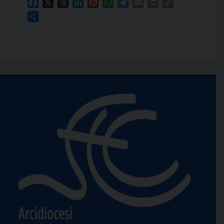
Facebook
X
Threads
LinkedIn
Pinterest
WhatsApp
Telegram
Email
Print
Copy
Link
Condividi