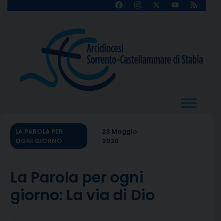
Skip
Facebook
Instagram
X
YouTube
Feed
Channel
to
content
LA PAROLA PER
23 Maggio
OGNI GIORNO
2020
La Parola per ogni
giorno: La via di Dio