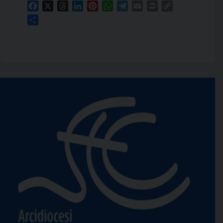
Facebook
X
Threads
LinkedIn
Pinterest
WhatsApp
Telegram
Email
Print
Copy
Link
Condividi