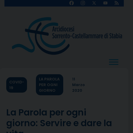
Skip
Facebook
Instagram
X
YouTube
Feed
Channel
to
content
LA PAROLA
11
COVID-
PER OGNI
Marzo
19
GIORNO
2020
La Parola per ogni
giorno: Servire e dare la