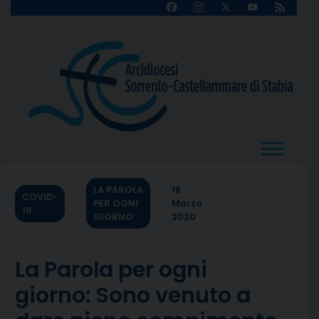
Skip
Facebook
Instagram
X
YouTube
Feed
Channel
to
content
LA PAROLA
18
COVID-
PER OGNI
Marzo
19
GIORNO
2020
La Parola per ogni
giorno: Sono venuto a