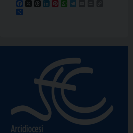
Facebook
X
Threads
LinkedIn
Pinterest
WhatsApp
Telegram
Email
Print
Copy
Link
Condividi