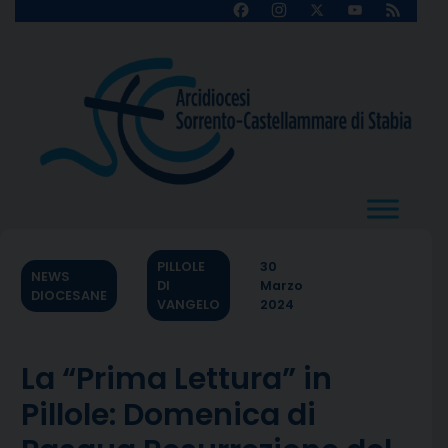
Skip
Facebook
Instagram
X
YouTube
Feed
Channel
to
content
PILLOLE
30
NEWS
DI
Marzo
DIOCESANE
VANGELO
2024
La “Prima Lettura” in
Pillole: Domenica di