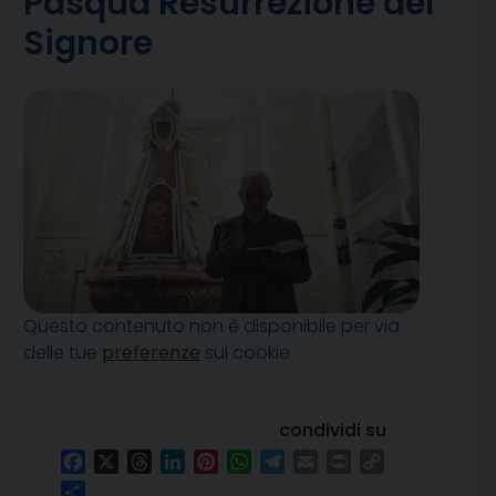
Pasqua Resurrezione del
Signore
Questo contenuto non è disponibile per via
delle tue
preferenze
sui cookie
condividi su
Facebook
X
Threads
LinkedIn
Pinterest
WhatsApp
Telegram
Email
Print
Copy
Link
Condividi