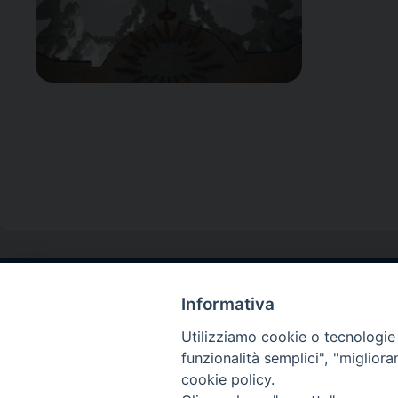
Informativa
Contatti sede l
Via Santa Maria del
Utilizziamo cookie o tecnologie s
Sorrento (NA)
funzionalità semplici", "miglior
tel. 0818781244
cookie policy.
Giorni ed Orari Aper