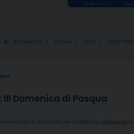
6 Agosto 2026
Festa 
Arcivescovo
Diocesi
Curia
Piano Past
 2024
e: III Domenica di Pasqua
ntenuto non è disponibile per via delle tue
preferenze
su