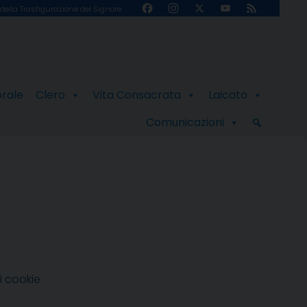
Facebook
Instagram
X
YouTube
Feed
della Trasfigurazione del Signore
Channel
orale
Clero
Vita Consacrata
Laicato
Comunicazioni
i cookie