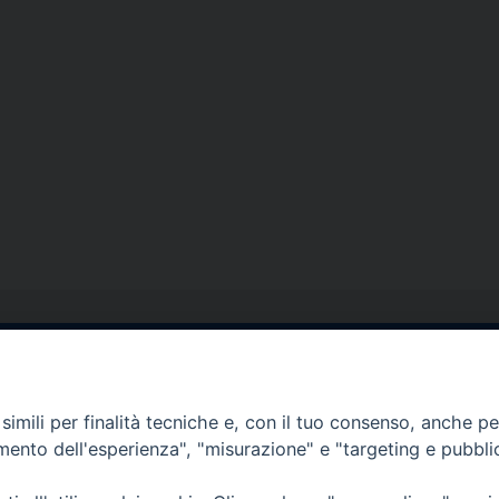
egale Sorrento
Uffici di Castellammar
la Pietà, 44 – 80067
Vico Sant’Anna, 1 – 80053
imili per finalità tecniche e, con il tuo consenso, anche per 
di Stabia (NA)
amento dell'esperienza", "misurazione" e "targeting e pubbli
tel. 0818714501
tura Uffici:
Giorni ed Orari Apertura U