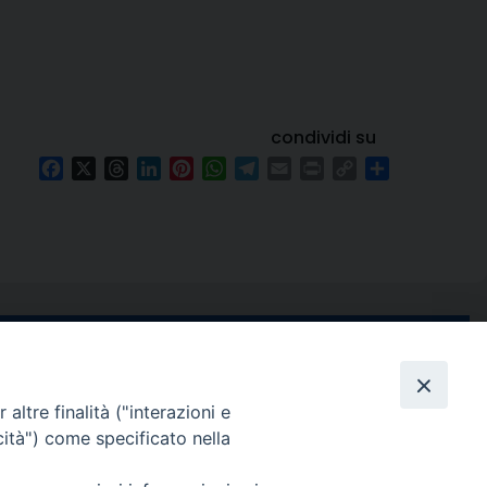
condividi su
Facebook
X
Threads
LinkedIn
Pinterest
WhatsApp
Telegram
Email
Print
Copy
Condividi
Link
e di Stabia
seguici su
 Castellammare
altre finalità ("interazioni e
Facebook
Instagram
X
YouTube
Feed
cità") come specificato nella
Channel
ffici: