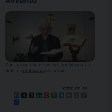
Avvento
Questo contenuto non è disponibile per via
delle tue
preferenze
sui cookie
condividi su
Facebook
X
Threads
LinkedIn
Pinterest
WhatsApp
Telegram
Email
Print
Copy
Link
Condividi