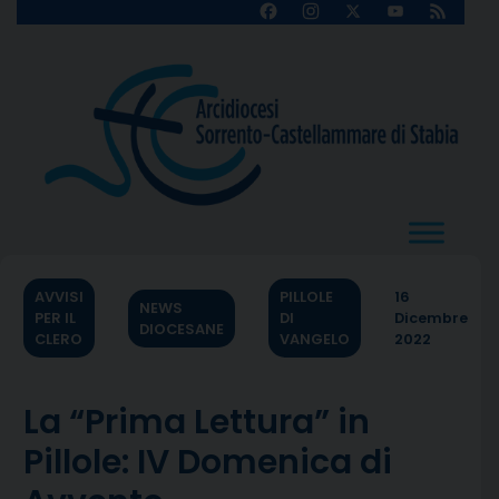
Skip
Facebook
Instagram
X
YouTube
Feed
Channel
to
content
AVVISI
PILLOLE
16
NEWS
PER IL
DI
Dicembre
DIOCESANE
CLERO
VANGELO
2022
La “Prima Lettura” in
Pillole: IV Domenica di