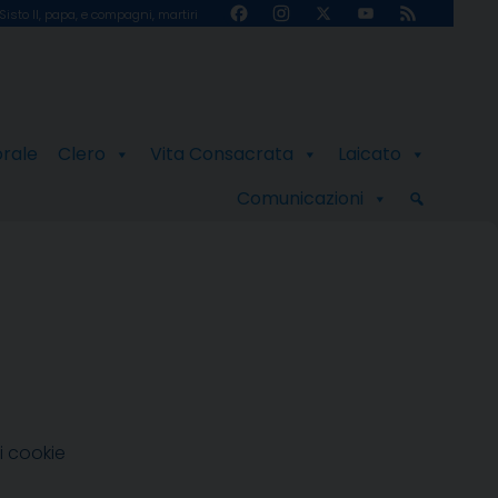
Facebook
Instagram
X
YouTube
Feed
Sisto II, papa, e compagni, martiri
Channel
orale
Clero
Vita Consacrata
Laicato
Comunicazioni
i cookie