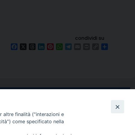
condividi su
Facebook
X
Threads
LinkedIn
Pinterest
WhatsApp
Telegram
Email
Print
Copy
Condividi
Link
e di Stabia
seguici su
 Castellammare
altre finalità ("interazioni e
Facebook
Instagram
X
YouTube
Feed
cità") come specificato nella
Channel
ffici: