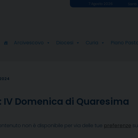
7 Agosto 2026
Santi 
Arcivescovo
Diocesi
Curia
Piano Past
 2024
le: IV Domenica di Quaresima
ntenuto non è disponibile per via delle tue
preferenze
su