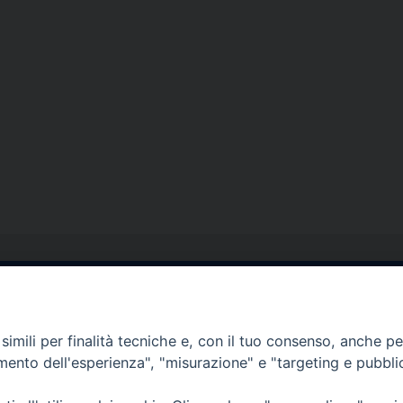
egale Sorrento
Uffici di Castellammar
la Pietà, 44 – 80067
Vico Sant’Anna, 1 – 80053
imili per finalità tecniche e, con il tuo consenso, anche per 
di Stabia (NA)
amento dell'esperienza", "misurazione" e "targeting e pubbli
tel. 0818714501
tura Uffici:
Giorni ed Orari Apertura U