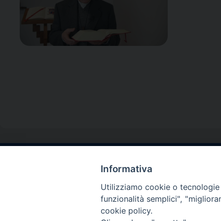
Informativa
Contatti sede l
Via Santa Maria del
Utilizziamo cookie o tecnologie s
Sorrento (NA)
funzionalità semplici", "miglior
tel. 0818781244
cookie policy.
Giorni ed Orari Aper