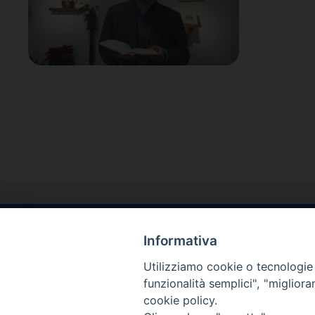
Informativa
Contatti sede l
Via Santa Maria del
Utilizziamo cookie o tecnologie s
Sorrento (NA)
funzionalità semplici", "miglior
tel. 0818781244
cookie policy.
Giorni ed Orari Aper