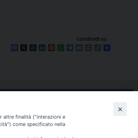
condividi su
Facebook
X
Threads
LinkedIn
Pinterest
WhatsApp
Telegram
Email
Print
Copy
Condividi
Link
e di Stabia
seguici su
 Castellammare
altre finalità ("interazioni e
Facebook
Instagram
X
YouTube
Feed
cità") come specificato nella
Channel
ffici: