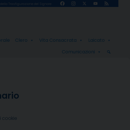
Facebook
Instagram
X
YouTube
Feed
della Trasfigurazione del Signore
Channel
orale
Clero
Vita Consacrata
Laicato
Comunicazioni
nario
i cookie