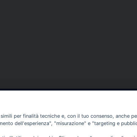
egale Sorrento
Uffici di Castellammar
la Pietà, 44 – 80067
Vico Sant’Anna, 1 – 80053
imili per finalità tecniche e, con il tuo consenso, anche per 
di Stabia (NA)
amento dell'esperienza", "misurazione" e "targeting e pubbli
tel. 0818714501
tura Uffici:
Giorni ed Orari Apertura U