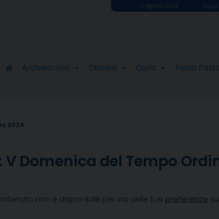
7 Agosto 2026
Festa 
Arcivescovo
Diocesi
Curia
Piano Past
io 2024
ole: V Domenica del Tempo Ordi
ntenuto non è disponibile per via delle tue
preferenze
su