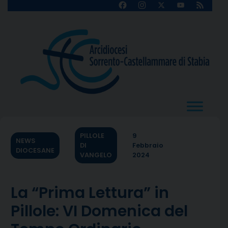
Skip
Facebook
Instagram
X
YouTube
Feed
Channel
to
content
PILLOLE
9
NEWS
DI
Febbraio
DIOCESANE
VANGELO
2024
La “Prima Lettura” in
Pillole: VI Domenica del