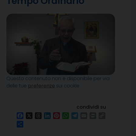
Tempo Ordinario
Questo contenuto non è disponibile per via
delle tue
preferenze
sui cookie
condividi su
Facebook
X
Threads
LinkedIn
Pinterest
WhatsApp
Telegram
Email
Print
Copy
Link
Condividi