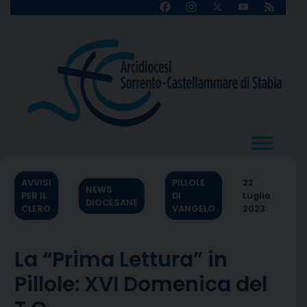
Skip
Facebook
Instagram
X
YouTube
Feed
Channel
to
content
AVVISI
PILLOLE
22
NEWS
PER IL
DI
Luglio
DIOCESANE
CLERO
VANGELO
2023
La “Prima Lettura” in
Pillole: XVI Domenica del