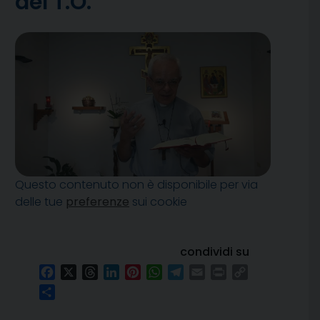
del T.O.
Questo contenuto non è disponibile per via
delle tue
preferenze
sui cookie
condividi su
Facebook
X
Threads
LinkedIn
Pinterest
WhatsApp
Telegram
Email
Print
Copy
Link
Condividi