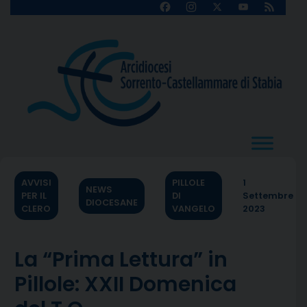
Skip
Facebook
Instagram
X
YouTube
Feed
Channel
to
content
AVVISI
PILLOLE
1
NEWS
PER IL
DI
Settembre
DIOCESANE
CLERO
VANGELO
2023
La “Prima Lettura” in
Pillole: XXII Domenica