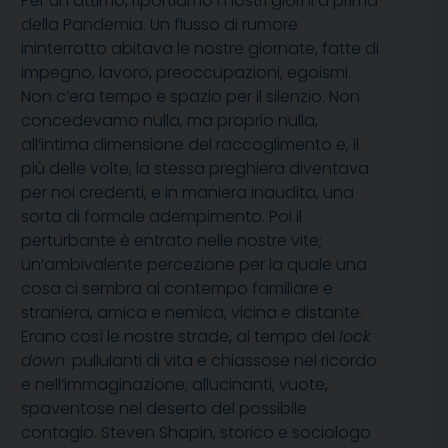
Per un attimo, riportiamo i nostri giorni a prima
della Pandemia. Un flusso di rumore
ininterrotto abitava le nostre giornate, fatte di
impegno, lavoro, preoccupazioni, egoismi.
Non c’era tempo e spazio per il silenzio. Non
concedevamo nulla, ma proprio nulla,
all’intima dimensione del raccoglimento e, il
più delle volte, la stessa preghiera diventava
per noi credenti, e in maniera inaudita, una
sorta di formale adempimento. Poi il
perturbante è entrato nelle nostre vite;
un’ambivalente percezione per la quale una
cosa ci sembra al contempo familiare e
straniera, amica e nemica, vicina e distante.
Erano così le nostre strade, al tempo del
lock
down
: pullulanti di vita e chiassose nel ricordo
e nell’immaginazione; allucinanti, vuote,
spaventose nel deserto del possibile
contagio. Steven Shapin, storico e sociologo