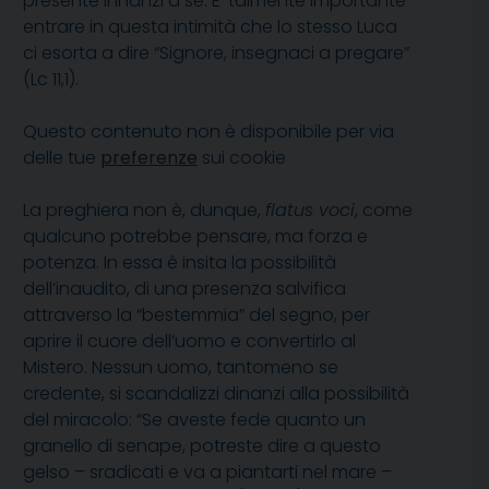
presente innanzi a sé. E’ talmente importante
entrare in questa intimità che lo stesso Luca
ci esorta a dire “Signore, insegnaci a pregare”
(Lc 11,1).
Questo contenuto non è disponibile per via
delle tue
preferenze
sui cookie
La preghiera non è, dunque,
flatus voci
, come
qualcuno potrebbe pensare, ma forza e
potenza. In essa è insita la possibilità
dell’inaudito, di una presenza salvifica
attraverso la “bestemmia” del segno, per
aprire il cuore dell’uomo e convertirlo al
Mistero. Nessun uomo, tantomeno se
credente, si scandalizzi dinanzi alla possibilità
del miracolo: “Se aveste fede quanto un
granello di senape, potreste dire a questo
gelso – sradicati e va a piantarti nel mare –