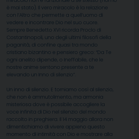
miracolo non è funzionale a se stesso (non lo
è mai stato). Il vero miracolo è la relazione
con l’Altro che permette a quell’uomo di
vedere e incontrare Dio nel suo cuore.
Sempre Benedetto XVI ricorda Proclo di
Costantinopoli, uno degli ultimi filosofi della
paganità, di confine quasi tra mondo
cristiano bizantino e pensiero greco: “Da Te
ogni anelito dipende, o Ineffabile, che le
nostre anime sentono presente a te
elevando un Inno di silenzio”.
Un inno di silenzio. E torniamo così al silenzio,
che non è ammutolimento, ma armonia
misteriosa dove è possibile accogliere la
voce infinita di Dio nel silenzio del mondo
raccolto in preghiera. Il 14 maggio allora non
dimentichiamo di vivere appieno questo
momento di intimità con Dio e mostrare alla