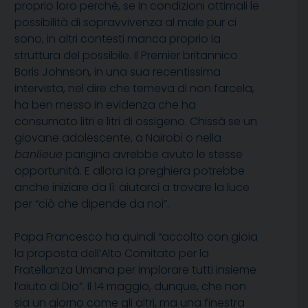
proprio loro perché, se in condizioni ottimali le
possibilità di sopravvivenza al male pur ci
sono, in altri contesti manca proprio la
struttura del possibile. Il Premier britannico
Boris Johnson, in una sua recentissima
intervista, nel dire che temeva di non farcela,
ha ben messo in evidenza che ha
consumato litri e litri di ossigeno. Chissà se un
giovane adolescente, a Nairobi o nella
banlieue
parigina avrebbe avuto le stesse
opportunità. E allora la preghiera potrebbe
anche iniziare da lì: aiutarci a trovare la luce
per “ciò che dipende da noi”.
Papa Francesco ha quindi “accolto con gioia
la proposta dell’Alto Comitato per la
Fratellanza Umana per implorare tutti insieme
l’aiuto di Dio”. Il 14 maggio, dunque, che non
sia un giorno come gli altri, ma una finestra