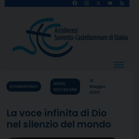
Skip
Facebook
Instagram
X
YouTube
Feed
Channel
to
content
12
NEWS
ECUMENISMO
Maggio
DIOCESANE
2020
La voce infinita di Dio
nel silenzio del mondo