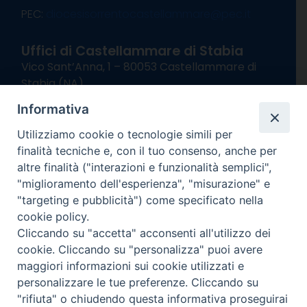
PEC:
diocesisorrentocastellammare@pec.it
Uffici di Castellammare di Stabia
Vico Sant’Anna, 1 – 80053 Castellammare di
Stabia (NA)
tel. 0818714501
Informativa
Giorni ed Orari Apertura Uffici:
Lunedì e Mercoledì ore 09:00 – 13:00
Utilizziamo cookie o tecnologie simili per
Uffici Matrimoni:
finalità tecniche e, con il tuo consenso, anche per
Lunedì e Mercoledì ore 09:30 – 12:30
altre finalità ("interazioni e funzionalità semplici",
"miglioramento dell'esperienza", "misurazione" e
seguici su
"targeting e pubblicità") come specificato nella
cookie policy.
Facebook
Instagram
X
YouTube
Feed
Cliccando su "accetta" acconsenti all'utilizzo dei
Channel
cookie. Cliccando su "personalizza" puoi avere
Informativa Privacy
maggiori informazioni sui cookie utilizzati e
COPYRIGHT © 2013-2025
personalizzare le tue preferenze. Cliccando su
"rifiuta" o chiudendo questa informativa proseguirai