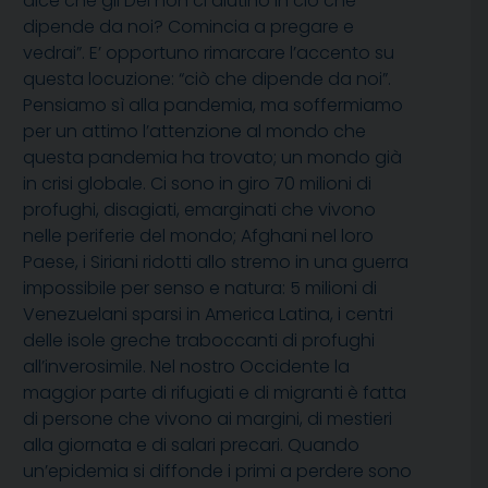
dice che gli Dei non ci aiutino in ciò che
dipende da noi? Comincia a pregare e
vedrai”. E’ opportuno rimarcare l’accento su
questa locuzione: “ciò che dipende da noi”.
Pensiamo sì alla pandemia, ma soffermiamo
per un attimo l’attenzione al mondo che
questa pandemia ha trovato; un mondo già
in crisi globale. Ci sono in giro 70 milioni di
profughi, disagiati, emarginati che vivono
nelle periferie del mondo; Afghani nel loro
Paese, i Siriani ridotti allo stremo in una guerra
impossibile per senso e natura: 5 milioni di
Venezuelani sparsi in America Latina, i centri
delle isole greche traboccanti di profughi
all’inverosimile. Nel nostro Occidente la
maggior parte di rifugiati e di migranti è fatta
di persone che vivono ai margini, di mestieri
alla giornata e di salari precari. Quando
un’epidemia si diffonde i primi a perdere sono