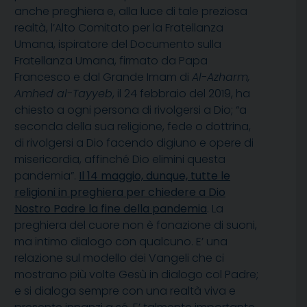
anche preghiera e, alla luce di tale preziosa
realtà, l’Alto Comitato per la Fratellanza
Umana, ispiratore del Documento sulla
Fratellanza Umana, firmato da Papa
Francesco e dal Grande Imam di
Al-Azharm,
Amhed al-Tayyeb
, il 24 febbraio del 2019, ha
chiesto a ogni persona di rivolgersi a Dio; “a
seconda della sua religione, fede o dottrina,
di rivolgersi a Dio facendo digiuno e opere di
misericordia, affinché Dio elimini questa
pandemia”.
Il 14 maggio, dunque, tutte le
religioni in preghiera per chiedere a Dio
Nostro Padre la fine della pandemia
. La
preghiera del cuore non è fonazione di suoni,
ma intimo dialogo con qualcuno. E’ una
relazione sul modello dei Vangeli che ci
mostrano più volte Gesù in dialogo col Padre;
e si dialoga sempre con una realtà viva e