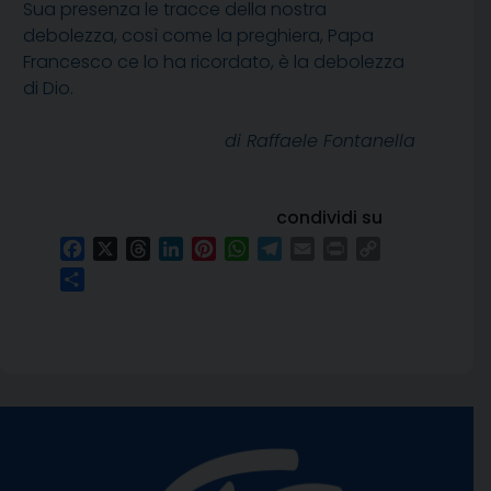
Sua presenza le tracce della nostra
debolezza, così come la preghiera, Papa
Francesco ce lo ha ricordato, è la debolezza
di Dio.
di Raffaele Fontanella
condividi su
Facebook
X
Threads
LinkedIn
Pinterest
WhatsApp
Telegram
Email
Print
Copy
Link
Condividi