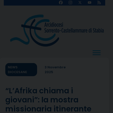
Skip
Facebook
Instagram
X
YouTube
Feed
Channel
to
content
NEWS
3 Novembre
DIOCESANE
2025
“L’Afrika chiama i
giovani”: la mostra
missionaria itinerante