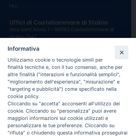
PEC:
diocesisorrentocastellammare@pec.it
Uffici di Castellammare di Stabia
Vico Sant’Anna, 1 – 80053 Castellammare di
Stabia (NA)
tel. 0818714501
Informativa
Giorni ed Orari Apertura Uffici:
Lunedì e Mercoledì ore 09:00 – 13:00
Utilizziamo cookie o tecnologie simili per
Uffici Matrimoni:
finalità tecniche e, con il tuo consenso, anche per
Lunedì e Mercoledì ore 09:30 – 12:30
altre finalità ("interazioni e funzionalità semplici",
"miglioramento dell'esperienza", "misurazione" e
seguici su
"targeting e pubblicità") come specificato nella
cookie policy.
Facebook
Instagram
X
YouTube
Feed
Cliccando su "accetta" acconsenti all'utilizzo dei
Channel
cookie. Cliccando su "personalizza" puoi avere
Informativa Privacy
maggiori informazioni sui cookie utilizzati e
COPYRIGHT © 2013-2025
personalizzare le tue preferenze. Cliccando su
"rifiuta" o chiudendo questa informativa proseguirai