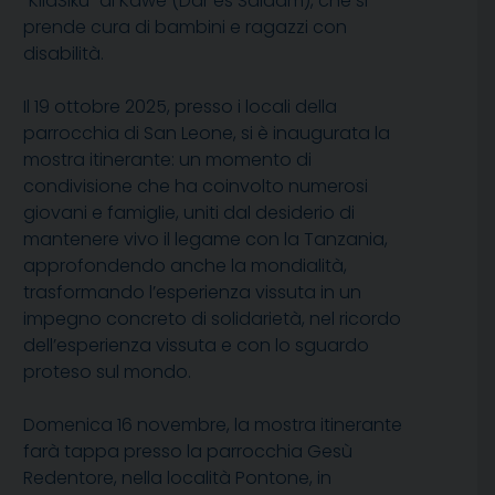
“KilaSiku” di Kawe (Dar es Salaam), che si
prende cura di bambini e ragazzi con
disabilità.
Il 19 ottobre 2025, presso i locali della
parrocchia di San Leone, si è inaugurata la
mostra itinerante: un momento di
condivisione che ha coinvolto numerosi
giovani e famiglie, uniti dal desiderio di
mantenere vivo il legame con la Tanzania,
approfondendo anche la mondialità,
trasformando l’esperienza vissuta in un
impegno concreto di solidarietà, nel ricordo
dell’esperienza vissuta e con lo sguardo
proteso sul mondo.
Domenica 16 novembre, la mostra itinerante
farà tappa presso la parrocchia Gesù
Redentore, nella località Pontone, in