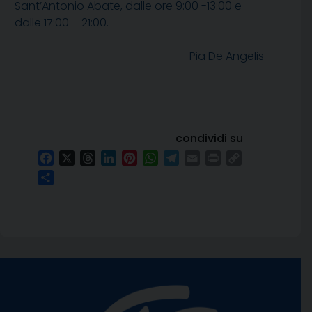
Sant’Antonio Abate, dalle ore 9:00 -13:00 e
dalle 17:00 – 21:00.
Pia De Angelis
condividi su
Facebook
X
Threads
LinkedIn
Pinterest
WhatsApp
Telegram
Email
Print
Copy
Link
Condividi