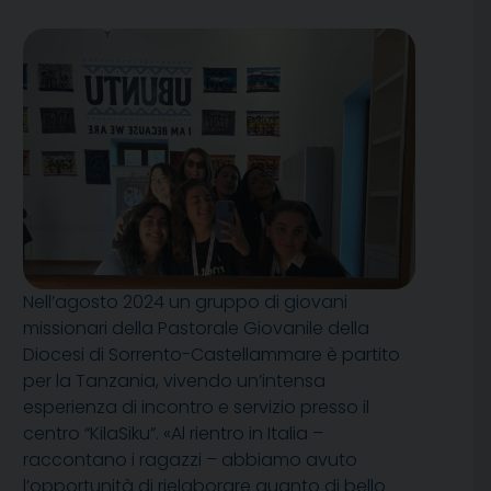
Nell’agosto 2024 un gruppo di giovani
missionari della Pastorale Giovanile della
Diocesi di Sorrento-Castellammare è partito
per la Tanzania, vivendo un’intensa
esperienza di incontro e servizio presso il
centro “KilaSiku”. «Al rientro in Italia –
raccontano i ragazzi – abbiamo avuto
l’opportunità di rielaborare quanto di bello