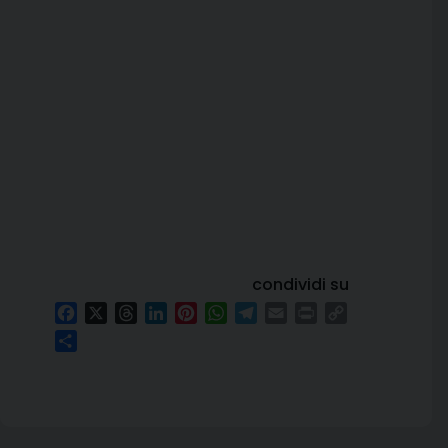
condividi su
Facebook
X
Threads
LinkedIn
Pinterest
WhatsApp
Telegram
Email
Print
Copy
Link
Condividi