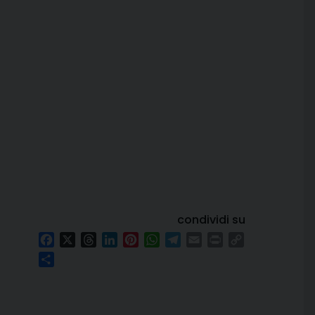
condividi su
Facebook
X
Threads
LinkedIn
Pinterest
WhatsApp
Telegram
Email
Print
Copy
Link
Condividi