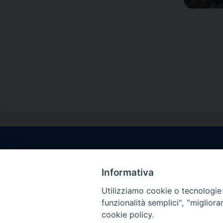
Contatti sede l
Via Santa Maria del
Informativa
Sorrento (NA)
Utilizziamo cookie o tecnologie s
tel. 0818781244
funzionalità semplici", "miglior
Giorni ed Orari Aper
cookie policy.
Venerdì ore 09:30 – 