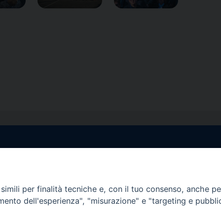
egale Sorrento
Uffici di Castellammar
la Pietà, 44 – 80067
Vico Sant’Anna, 1 – 80053
di Stabia (NA)
imili per finalità tecniche e, con il tuo consenso, anche per 
tel. 0818714501
amento dell'esperienza", "misurazione" e "targeting e pubbli
tura Uffici:
Giorni ed Orari Apertura U
12:30
Lunedì e Mercoledì ore 09:0