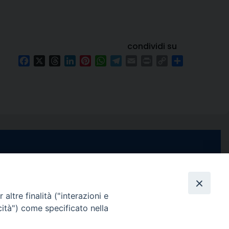
condividi su
Facebook
X
Threads
LinkedIn
Pinterest
WhatsApp
Telegram
Email
Print
Copy
Condividi
Link
e di Stabia
seguici su
 Castellammare
Facebook
Instagram
X
YouTube
Feed
Channel
altre finalità ("interazioni e
cità") come specificato nella
ffici:
0 – 13:00