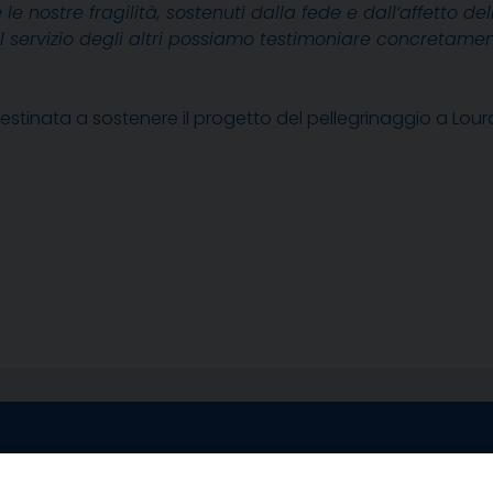
 nostre fragilità, sostenuti dalla fede e dall’affetto de
l servizio degli altri possiamo testimoniare concretamen
destinata a sostenere il progetto del pellegrinaggio a Lou
egale Sorrento
Uffici di Castellammar