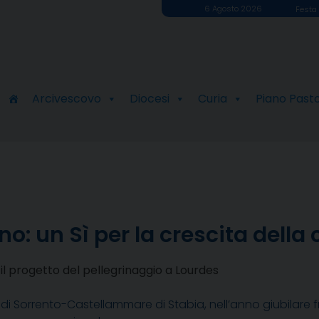
6 Agosto 2026
Festa 
Arcivescovo
Diocesi
Curia
Piano Past
o: un Sì per la crescita dell
 il progetto del pellegrinaggio a Lourdes
di Sorrento-Castellammare di Stabia, nell’anno giubilare 