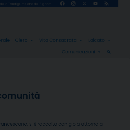
Facebook
Instagram
X
YouTube
Feed
della Trasfigurazione del Signore
Channel
orale
Clero
Vita Consacrata
Laicato
Comunicazioni
a comunità
francescano, si è raccolta con gioia attorno a