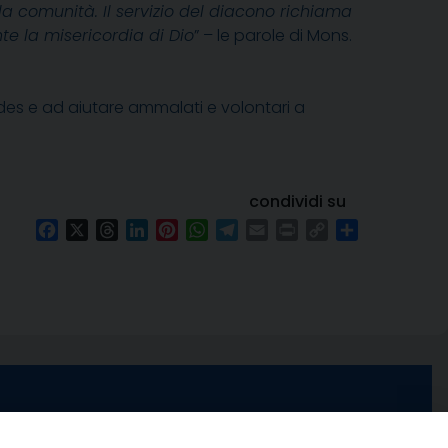
lla comunità. Il servizio del diacono richiama
te la misericordia di Dio
” – le parole di Mons.
rdes e ad aiutare ammalati e volontari a
condividi su
Facebook
X
Threads
LinkedIn
Pinterest
WhatsApp
Telegram
Email
Print
Copy
Condividi
Link
e di Stabia
seguici su