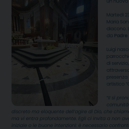
un nuovo 
Martedì 23
Maria San
diacono. 
da
Padre 
Luigi nasc
parrocchi
di servizi
attravers
presenza 
artistico 
“
Il sì pro
comunità 
discreto ma eloquente dell’agire di Dio, che chia
ma vi entra profondamente. Egli ci invita a non av
iniziale o le buone intenzioni: è necessario confront