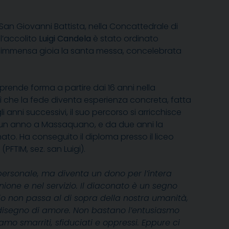
i San Giovanni Battista, nella Concattedrale di
l’accolito
Luigi Candela
è stato ordinato
n immensa gioia la santa messa, concelebrata
prende forma a partire dai 16 anni nella
ì che la fede diventa esperienza concreta, fatta
li anni successivi, il suo percorso si arricchisce
, un anno a Massaquano, e da due anni la
to. Ha conseguito il diploma presso il liceo
PFTIM, sez. san Luigi).
 personale, ma diventa un dono per l’intera
one e nel servizio. Il diaconato è un segno
Dio non passa al di sopra della nostra umanità,
o disegno di amore. Non bastano l’entusiasmo
amo smarriti, sfiduciati e oppressi. Eppure ci