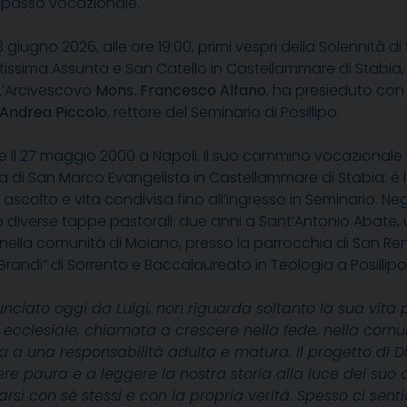
passo vocazionale.
 giugno 2026, alle ore 19:00, primi vespri della Solennità d
tissima Assunta e San Catello in Castellammare di Stabia, 
L’Arcivescovo
Mons. Francesco Alfano
, ha presieduto co
Andrea Piccolo
, rettore del Seminario di Posillipo.
e il 27 maggio 2000 a Napoli. Il suo cammino vocazionale 
a di San Marco Evangelista in Castellammare di Stabia: è l
o, ascolto e vita condivisa fino all’ingresso in Seminario. Neg
o diverse tappe pastorali: due anni a Sant’Antonio Abate
nella comunità di Moiano, presso la parrocchia di San Rena
“Grandi” di Sorrento e Baccalaureato in Teologia a Posillipo (
nunciato oggi da Luigi, non riguarda soltanto la sua vita
ecclesiale, chiamata a crescere nella fede, nella comuni
ma a una responsabilità adulta e matura.
Il progetto di 
ere paura e a leggere la nostra storia alla luce del su
arsi con sé stessi e con la propria verità.
Spesso ci senti