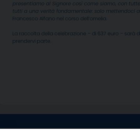
presentiamo al Signore così come siamo, con tutte le
tutti a una verità fondamentale: solo mettendoci a
Francesco Alfano nel corso dell’omelia.
La raccolta della celebrazione – di 637 euro – sarà 
prendervi parte.
Contatti sede l