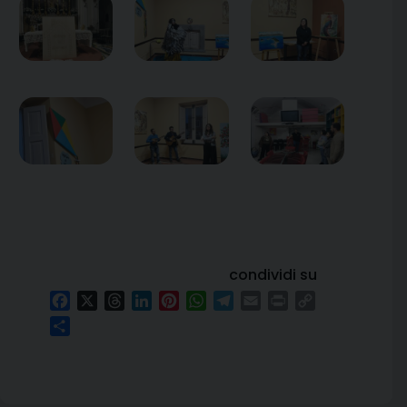
condividi su
Facebook
X
Threads
LinkedIn
Pinterest
WhatsApp
Telegram
Email
Print
Copy
Link
Condividi