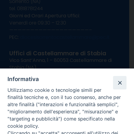
Sorrento (NA)
tel. 0818781244
Giorni ed Orari Apertura Uffici:
Venerdì ore 09:30 – 12:30
———————————————————–
PEC:
diocesisorrentocastellammare@pec.it
Uffici di Castellammare di Stabia
Vico Sant’Anna, 1 – 80053 Castellammare di
Stabia (NA)
tel. 0818714501
Informativa
Giorni ed Orari Apertura Uffici:
Lunedì e Mercoledì ore 09:00 – 13:00
Utilizziamo cookie o tecnologie simili per
Uffici Matrimoni:
finalità tecniche e, con il tuo consenso, anche per
Lunedì e Mercoledì ore 09:30 – 12:30
altre finalità ("interazioni e funzionalità semplici",
"miglioramento dell'esperienza", "misurazione" e
seguici su
"targeting e pubblicità") come specificato nella
cookie policy.
Facebook
Instagram
X
YouTube
Feed
Cliccando su "accetta" acconsenti all'utilizzo dei