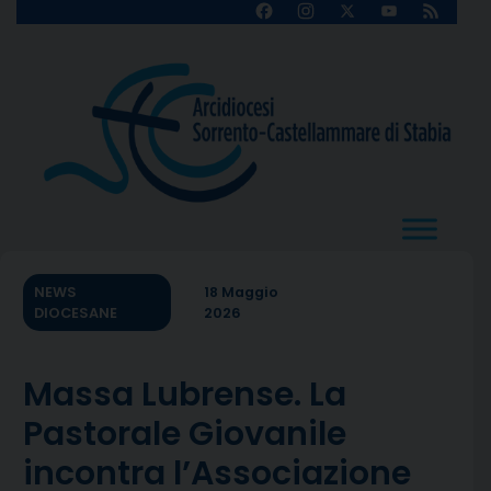
Skip
Facebook
Instagram
X
YouTube
Feed
Channel
to
content
NEWS
18 Maggio
DIOCESANE
2026
Massa Lubrense. La
Pastorale Giovanile
incontra l’Associazione