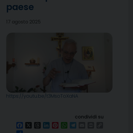
paese
17 agosto 2025
https://youtu.be/t3MsoToXaNA
condividi su
Facebook
X
Threads
LinkedIn
Pinterest
WhatsApp
Telegram
Email
Print
Copy
Link