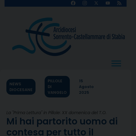
Skip
Facebook
Instagram
X
YouTube
Feed
Channel
to
content
PILLOLE
15
NEWS
DI
Agosto
DIOCESANE
VANGELO
2025
La "Prima Lettura" in Pillole: XX domenica del T.O.
Mi hai partorito uomo di
contesa per tutto il