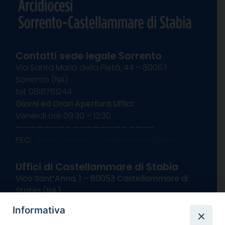
Contatti sede legale Sorrento
Via Santa Maria della Pietà, 44 – 80067
Sorrento (NA)
tel. 0818781244
Giorni ed Orari Apertura Uffici:
Venerdì ore 09:30 – 12:30
———————————————————–
PEC:
diocesisorrentocastellammare@pec.it
Uffici di Castellammare di Stabia
Vico Sant’Anna, 1 – 80053 Castellammare di
Stabia (NA)
tel. 0818714501
Informativa
Giorni ed Orari Apertura Uffici: