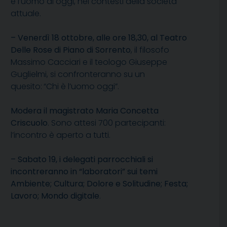
e l’uomo di oggi, nei contesti della società
attuale.
– Venerdì 18 ottobre, alle ore 18,30, al Teatro
Delle Rose di Piano di Sorrento
, il filosofo
Massimo Cacciari e il teologo Giuseppe
Guglielmi, si confronteranno su un
quesito: “Chi è l’uomo oggi”.
Modera il magistrato Maria Concetta
Criscuolo
. Sono attesi 700 partecipanti:
l’incontro è aperto a tutti.
– Sabato 19, i delegati parrocchiali si
incontreranno in “laboratori” sui temi
Ambiente; Cultura; Dolore e Solitudine; Festa;
Lavoro; Mondo digitale
.