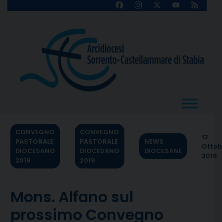
Skip
Facebook
Instagram
X
YouTube
Feed
Channel
to
content
CONVEGNO
CONVEGNO
12
PASTORALE
PASTORALE
NEWS
Ottob
DIOCESANO
DIOCESANO
DIOCESANE
2019
2019
2019
Mons. Alfano sul
prossimo Convegno