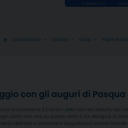
6 Agosto 2026
Festa 
Arcivescovo
Diocesi
Curia
Piano Past
gio con gli auguri di Pasqua
rte e risurrezione. È il centro della vita dei cristiani, de
ogni uomo che vive su questa terra. E noi discepoli di Ges
nto abituale e tantomeno laugurio può essere formale. La