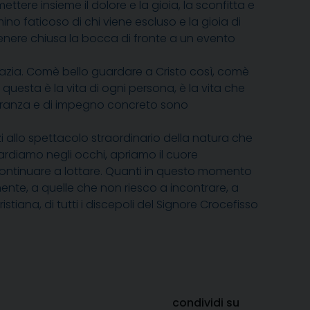
tere insieme il dolore e la gioia, la sconfitta e
mmino faticoso di chi viene escluso e la gioia di
tenere chiusa la bocca di fronte a un evento
grazia. Comè bello guardare a Cristo così, comè
 questa è la vita di ogni persona, è la vita che
peranza e di impegno concreto sono
zi allo spettacolo straordinario della natura che
uardiamo negli occhi, apriamo il cuore
er continuare a lottare. Quanti in questo momento
mente, a quelle che non riesco a incontrare, a
stiana, di tutti i discepoli del Signore Crocefisso
condividi su