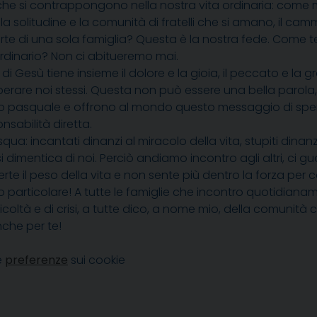
he si contrappongono nella nostra vita ordinaria: come met
a, la solitudine e la comunità di fratelli che si amano, il ca
parte di una sola famiglia? Questa è la nostra fede. Come 
ordinario? Non ci abitueremo mai.
 di Gesù tiene insieme il dolore e la gioia, il peccato e la 
uperare noi stessi. Questa non può essere una bella parola,
ugurio pasquale e offrono al mondo questo messaggio di s
abilità diretta.
ua: incantati dinanzi al miracolo della vita, stupiti dinan
i dimentica di noi. Perciò andiamo incontro agli altri, ci g
vverte il peso della vita e non sente più dentro la forza p
do particolare! A tutte le famiglie che incontro quotidiana
ltà e di crisi, a tutte dico, a nome mio, della comunità cri
nche per te!
e
preferenze
sui cookie