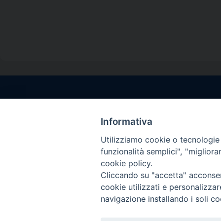
Contatti sede l
Via Santa Maria del
Informativa
Sorrento (NA)
Utilizziamo cookie o tecnologie s
tel. 0818781244
funzionalità semplici", "miglior
Giorni ed Orari Aper
cookie policy.
Venerdì ore 09:30 – 
Cliccando su "accetta" acconsent
———————————
cookie utilizzati e personalizza
PEC:
diocesisorren
navigazione installando i soli co