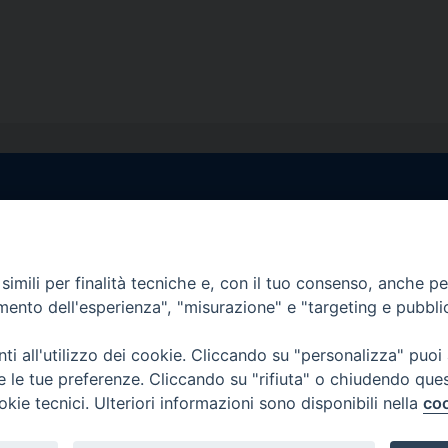
egale Sorrento
Uffici di Castellammar
la Pietà, 44 – 80067
Vico Sant’Anna, 1 – 80053
di Stabia (NA)
imili per finalità tecniche e, con il tuo consenso, anche per 
tel. 0818714501
amento dell'esperienza", "misurazione" e "targeting e pubbli
tura Uffici:
Giorni ed Orari Apertura U
12:30
Lunedì e Mercoledì ore 09:0
i all'utilizzo dei cookie. Cliccando su "personalizza" puoi
————————–
Uffici Matrimoni:
re le tue preferenze. Cliccando su "rifiuta" o chiudendo que
tocastellammare@pec.it
Lunedì e Mercoledì ore 09:30
okie tecnici. Ulteriori informazioni sono disponibili nella
coo