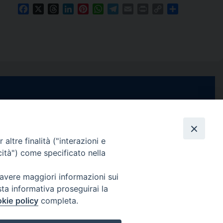
Facebook
X
Threads
LinkedIn
Pinterest
WhatsApp
Telegram
Email
Print
Copy
Condividi
Link
e di Stabia
seguici su
 Castellammare
Facebook
Instagram
X
YouTube
Feed
Channel
altre finalità ("interazioni e
cità") come specificato nella
ffici:
0 – 13:00
Informativa Privacy
 avere maggiori informazioni sui
COPYRIGHT © 2013-2025
sta informativa proseguirai la
 – 12:30
kie policy
completa.