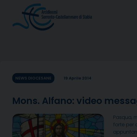
Skip
to
content
NEWS DIOCESANE
19 Aprile 2014
Mons. Alfano: video messag
Pasqua, mo
forte per 
appuntame