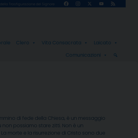
Facebook
Instagram
X
YouTube
Feed
della Trasfigurazione del Signore
Channel
orale
Clero
Vita Consacrata
Laicato
Comunicazioni
l cammino di fede della Chiesa, è un messaggio
ù non possiamo stare zitti. Non è un
 morte e la risurrezione di Cristo sono due