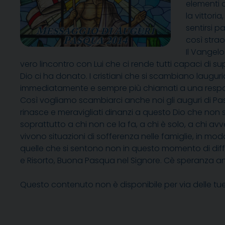
elementi c
la vittori
sentirsi 
così stra
Il Vangelo
vero lincontro con Lui che ci rende tutti capaci di s
Dio ci ha donato. I cristiani che si scambiano la
immediatamente e sempre più chiamati a una respons
Così vogliamo scambiarci anche noi gli auguri di Pasq
rinasce e meravigliati dinanzi a questo Dio che non s
soprattutto a chi non ce la fa, a chi è solo, a chi a
vivono situazioni di sofferenza nelle famiglie, in mo
quelle che si sentono non in questo momento di diffico
e Risorto, Buona Pasqua nel Signore. Cè speranza a
Questo contenuto non è disponibile per via delle tu