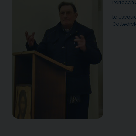
Parrocchi
Le esequie
Cattedral