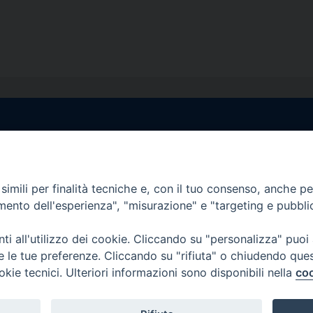
egale Sorrento
Uffici di Castellammar
la Pietà, 44 – 80067
Vico Sant’Anna, 1 – 80053
di Stabia (NA)
imili per finalità tecniche e, con il tuo consenso, anche per 
tel. 0818714501
amento dell'esperienza", "misurazione" e "targeting e pubbli
tura Uffici:
Giorni ed Orari Apertura U
12:30
Lunedì e Mercoledì ore 09:0
i all'utilizzo dei cookie. Cliccando su "personalizza" puoi
————————–
Uffici Matrimoni:
re le tue preferenze. Cliccando su "rifiuta" o chiudendo que
tocastellammare@pec.it
Lunedì e Mercoledì ore 09:30
okie tecnici. Ulteriori informazioni sono disponibili nella
coo