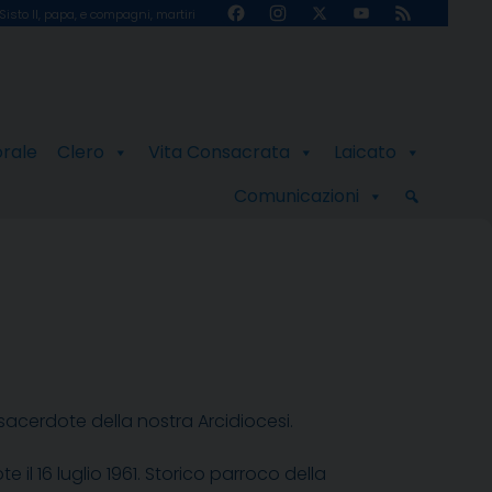
Facebook
Instagram
X
YouTube
Feed
Sisto II, papa, e compagni, martiri
Channel
orale
Clero
Vita Consacrata
Laicato
Comunicazioni
 sacerdote della nostra Arcidiocesi.
il 16 luglio 1961. Storico parroco della