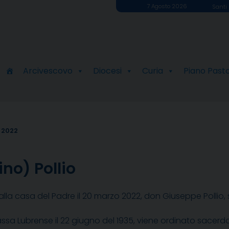
7 Agosto 2026
Santi 
Arcivescovo
Diocesi
Curia
Piano Past
 2022
no) Pollio
alla casa del Padre il 20 marzo 2022, don Giuseppe Pollio,
sa Lubrense il 22 giugno del 1935, viene ordinato sacerdote 