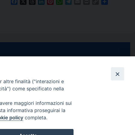
Facebook
X
Threads
LinkedIn
Pinterest
WhatsApp
Telegram
Email
Print
Copy
Condividi
Link
e di Stabia
seguici su
 Castellammare
Facebook
Instagram
X
YouTube
Feed
Channel
altre finalità ("interazioni e
cità") come specificato nella
ffici:
0 – 13:00
Informativa Privacy
 avere maggiori informazioni sui
COPYRIGHT © 2013-2025
sta informativa proseguirai la
 – 12:30
kie policy
completa.