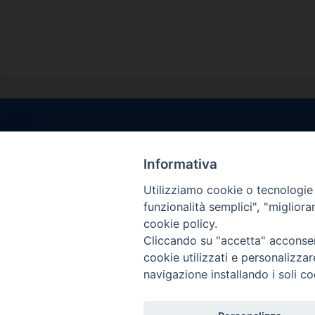
Contatti sede l
Via Santa Maria del
Informativa
Sorrento (NA)
Utilizziamo cookie o tecnologie s
tel. 0818781244
funzionalità semplici", "miglior
Giorni ed Orari Aper
cookie policy.
Venerdì ore 09:30 – 
Cliccando su "accetta" acconsent
———————————
cookie utilizzati e personalizza
PEC:
diocesisorren
navigazione installando i soli co