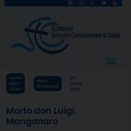
Skip
Facebook
Instagram
X
YouTube
Feed
Channel
to
content
AVVISI
25
NEWS
PER IL
Aprile
DIOCESANE
CLERO
2024
Morto don Luigi
Manganaro