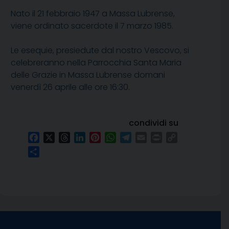
Nato il 21 febbraio 1947 a Massa Lubrense,
viene ordinato sacerdote il 7 marzo 1985.
Le esequie, presiedute dal nostro Vescovo, si
celebreranno nella Parrocchia Santa Maria
delle Grazie in Massa Lubrense domani
venerdì 26 aprile alle ore 16:30.
condividi su
Facebook
X
Threads
LinkedIn
Pinterest
WhatsApp
Telegram
Email
Print
Copy
Link
Condividi