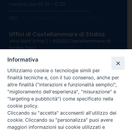
Venerdì ore 09:30 – 12:30
———————————————————–
PEC:
diocesisorrentocastellammare@pec.it
Uffici di Castellammare di Stabia
Vico Sant’Anna, 1 – 80053 Castellammare di
Stabia (NA)
tel. 0818714501
Informativa
Giorni ed Orari Apertura Uffici:
Lunedì e Mercoledì ore 09:00 – 13:00
Utilizziamo cookie o tecnologie simili per
Uffici Matrimoni:
finalità tecniche e, con il tuo consenso, anche per
Lunedì e Mercoledì ore 09:30 – 12:30
altre finalità ("interazioni e funzionalità semplici",
"miglioramento dell'esperienza", "misurazione" e
seguici su
"targeting e pubblicità") come specificato nella
cookie policy.
Facebook
Instagram
X
YouTube
Feed
Cliccando su "accetta" acconsenti all'utilizzo dei
Channel
cookie. Cliccando su "personalizza" puoi avere
Informativa Privacy
maggiori informazioni sui cookie utilizzati e