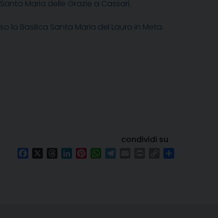
Santa Maria delle Grazie a Cassari.
so la Basilica Santa Maria del Lauro in Meta.
condividi su
Facebook
X
Threads
LinkedIn
Pinterest
WhatsApp
Telegram
Email
Print
Copy
Condividi
Link