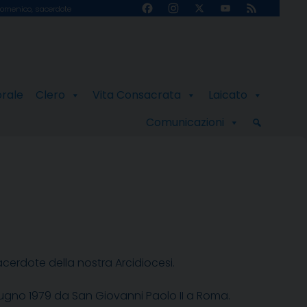
Facebook
Instagram
X
YouTube
Feed
omenico, sacerdote
Channel
orale
Clero
Vita Consacrata
Laicato
Comunicazioni
sacerdote della nostra Arcidiocesi.
 giugno 1979 da San Giovanni Paolo II a Roma.