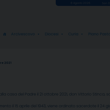
8 Agosto 2026
San D
Arcivescovo
Diocesi
Curia
Piano Past
re 2021
alla casa del Padre il 21 ottobre 2021, don Vittorio Stinca, 
rento il 15 aprile del 1943, viene ordinato sacerdote il 24