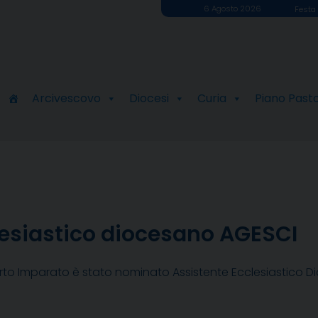
6 Agosto 2026
Festa 
Arcivescovo
Diocesi
Curia
Piano Past
lesiastico diocesano AGESCI
to Imparato è stato nominato Assistente Ecclesiastico Di