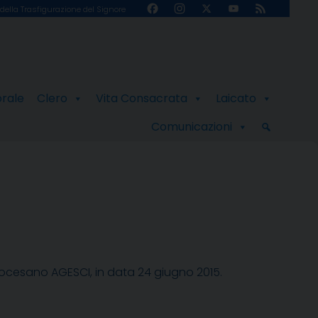
Facebook
Instagram
X
YouTube
Feed
della Trasfigurazione del Signore
Channel
orale
Clero
Vita Consacrata
Laicato
Comunicazioni
ocesano AGESCI, in data 24 giugno 2015.