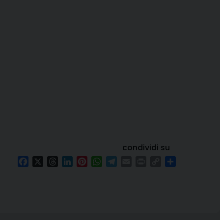
condividi su
Facebook
X
Threads
LinkedIn
Pinterest
WhatsApp
Telegram
Email
Print
Copy
Condividi
Link