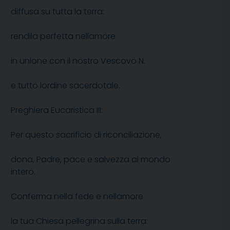
diffusa su tutta la terra:
rendila perfetta nellamore
in unione con il nostro Vescovo N.
e tutto lordine sacerdotale.
Preghiera Eucaristica III:
Per questo sacrificio di riconciliazione,
dona, Padre, pace e salvezza al mondo
intero.
Conferma nella fede e nellamore
la tua Chiesa pellegrina sulla terra: