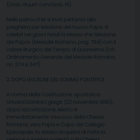
(Ordo rituum conclavis, 19).
Nelle parrocchie si inviti pertanto alla
preghiera per lelezione del nuovo Papa. Si
celebri nei giorni feriali la Messa «Per lelezione
del Papa» (Messale Romano, pag. 784) con il
colore liturgico del Tempo di Quaresima (Cfr.
Ordinamento Generale del Messale Romano,
nn. 374 e 347).
2. DOPO LELEZIONE DEL SOMMO PONTEFICE
A norma della Costituzione apostolica
Universi Dominici gregis (22 novembre 1996),
dopo laccettazione, leletto è
immediatamente Vescovo della Chiesa
Romana, vero Papa e Capo del Collegio
Episcopale; lo stesso acquista di fatto la
piena e suprema potestà sulla Chiesa