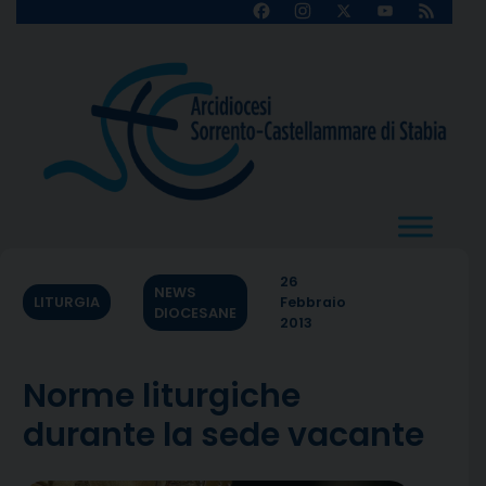
Skip
Facebook
Instagram
X
YouTube
Feed
Channel
to
content
26
NEWS
LITURGIA
Febbraio
DIOCESANE
2013
Norme liturgiche
durante la sede vacante