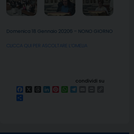
Domenica 18 Gennaio 20206 – NONO GIORNO
CLICCA QUI PER ASCOLTARE L’OMELIA
condividi su
Facebook
X
Threads
LinkedIn
Pinterest
WhatsApp
Telegram
Email
Print
Copy
Link
Condividi