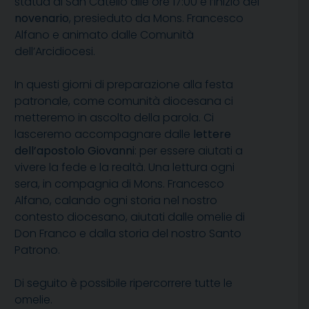
statua di San Catello alle ore 17:00 e l’inizio del
novenario
, presieduto da Mons. Francesco
Alfano e animato dalle Comunità
dell’Arcidiocesi.
In questi giorni di preparazione alla festa
patronale, come comunità diocesana ci
metteremo in ascolto della parola. Ci
lasceremo accompagnare dalle
lettere
dell’apostolo
Giovanni
: per essere aiutati a
vivere la fede e la realtà. Una lettura ogni
sera, in compagnia di Mons. Francesco
Alfano, calando ogni storia nel nostro
contesto diocesano, aiutati dalle omelie di
Don Franco e dalla storia del nostro Santo
Patrono.
Di seguito è possibile ripercorrere tutte le
omelie.