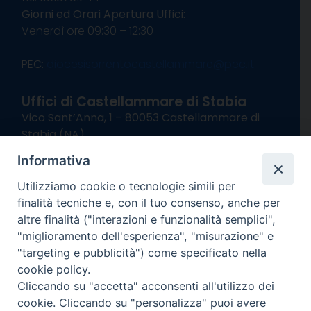
Giorni ed Orari Apertura Uffici:
Venerdì ore 09:30 – 12:30
———————————————————–
PEC:
diocesisorrentocastellammare@pec.it
Uffici di Castellammare di Stabia
Vico Sant’Anna, 1 – 80053 Castellammare di
Stabia (NA)
tel. 0818714501
Informativa
Giorni ed Orari Apertura Uffici:
Lunedì e Mercoledì ore 09:00 – 13:00
Utilizziamo cookie o tecnologie simili per
Uffici Matrimoni:
finalità tecniche e, con il tuo consenso, anche per
Lunedì e Mercoledì ore 09:30 – 12:30
altre finalità ("interazioni e funzionalità semplici",
"miglioramento dell'esperienza", "misurazione" e
seguici su
"targeting e pubblicità") come specificato nella
cookie policy.
Facebook
Instagram
X
YouTube
Feed
Cliccando su "accetta" acconsenti all'utilizzo dei
Channel
cookie. Cliccando su "personalizza" puoi avere