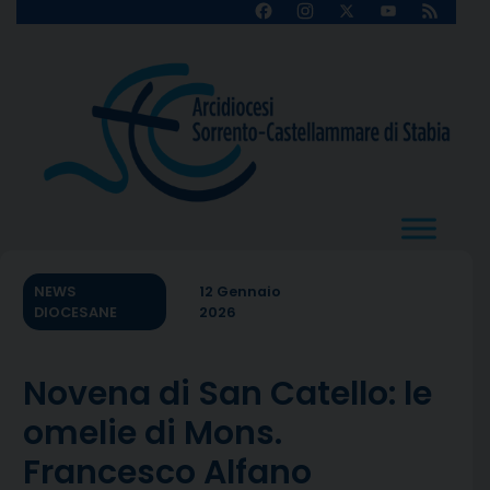
Skip
Facebook
Instagram
X
YouTube
Feed
Channel
to
content
NEWS
12 Gennaio
DIOCESANE
2026
Novena di San Catello: le
omelie di Mons.
Francesco Alfano