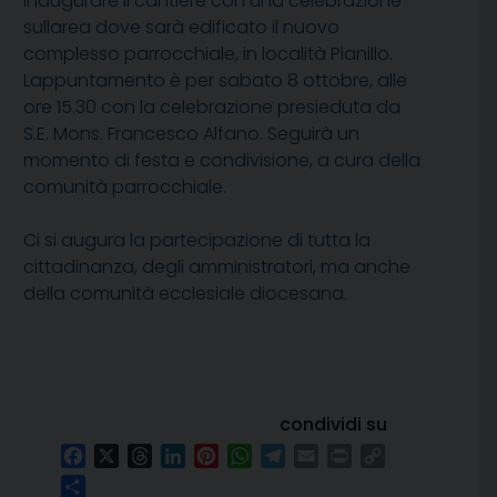
inaugurare il cantiere con una celebrazione
sullarea dove sarà edificato il nuovo
complesso parrocchiale, in località Pianillo.
Lappuntamento è per sabato 8 ottobre, alle
ore 15.30 con la celebrazione presieduta da
S.E. Mons. Francesco Alfano. Seguirà un
momento di festa e condivisione, a cura della
comunità parrocchiale.
Ci si augura la partecipazione di tutta la
cittadinanza, degli amministratori, ma anche
della comunità ecclesiale diocesana.
condividi su
Facebook
X
Threads
LinkedIn
Pinterest
WhatsApp
Telegram
Email
Print
Copy
Link
Condividi