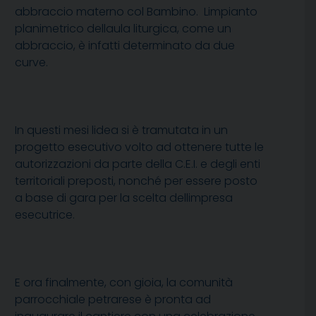
abbraccio materno col Bambino. Limpianto
planimetrico dellaula liturgica, come un
abbraccio, è infatti determinato da due
curve.
In questi mesi lidea si è tramutata in un
progetto esecutivo volto ad ottenere tutte le
autorizzazioni da parte della C.E.I. e degli enti
territoriali preposti, nonché per essere posto
a base di gara per la scelta dellimpresa
esecutrice.
E ora finalmente, con gioia, la comunità
parrocchiale petrarese è pronta ad