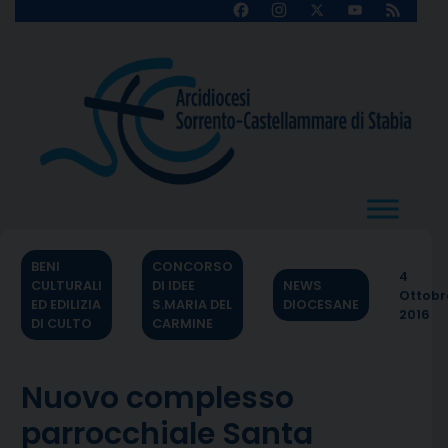
Skip
Facebook
Instagram
X
YouTube
Feed
Channel
to
content
BENI
CONCORSO
4
CULTURALI
DI IDEE
NEWS
Ottobr
ED EDILIZIA
S.MARIA DEL
DIOCESANE
2016
DI CULTO
CARMINE
Nuovo complesso
parrocchiale Santa