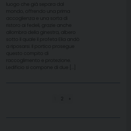
luogo che già separa dal
mondo, offrendo una prima
accoglienza e una sorta di
ristoro ai fedeli, grazie anche
allombra della ginestra, albero
sotto il quale il profeta Elia andò
a riposarsi. Il portico prosegue
questo compito di
raccoglimento e protezione.
Ledificio si compone di due […]
1
2
»