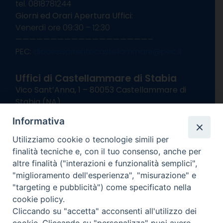
tel. 0818781244
Giorni ed Orari Apertura Uffici:
Venerdì ore 09:30 – 12:30
———————————————————–
PEC:
diocesisorrentocastellammare@pec.it
Uffici di Castellammare di Stabia
Vico Sant’Anna, 1 – 80053 Castellammare di
Stabia (NA)
tel. 0818714501
Informativa
Giorni ed Orari Apertura Uffici:
Lunedì e Mercoledì ore 09:00 – 13:00
Utilizziamo cookie o tecnologie simili per
Uffici Matrimoni:
finalità tecniche e, con il tuo consenso, anche per
Lunedì e Mercoledì ore 09:30 – 12:30
altre finalità ("interazioni e funzionalità semplici",
"miglioramento dell'esperienza", "misurazione" e
seguici su
"targeting e pubblicità") come specificato nella
cookie policy.
Facebook
Instagram
X
YouTube
Feed
Cliccando su "accetta" acconsenti all'utilizzo dei
Channel