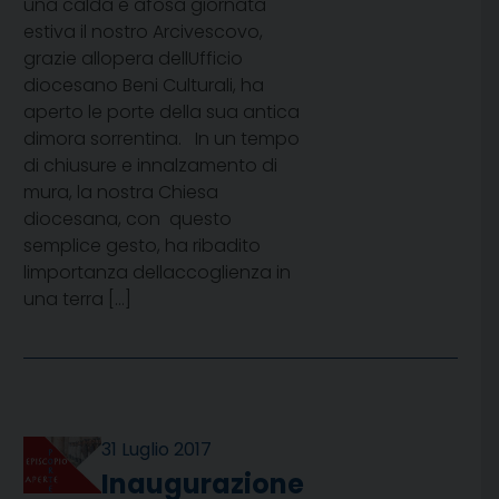
una calda e afosa giornata
estiva il nostro Arcivescovo,
grazie allopera dellUfficio
diocesano Beni Culturali, ha
aperto le porte della sua antica
dimora sorrentina. In un tempo
di chiusure e innalzamento di
mura, la nostra Chiesa
diocesana, con questo
semplice gesto, ha ribadito
limportanza dellaccoglienza in
una terra […]
31 Luglio 2017
Inaugurazione