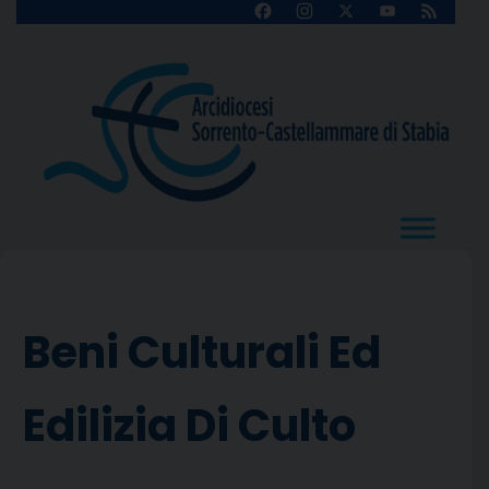
Skip
Facebook
Instagram
X
YouTube
Feed
Channel
to
content
Beni Culturali Ed
Edilizia Di Culto